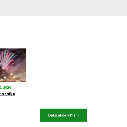
0. 2026
y vzniku
Další akce v Plzni