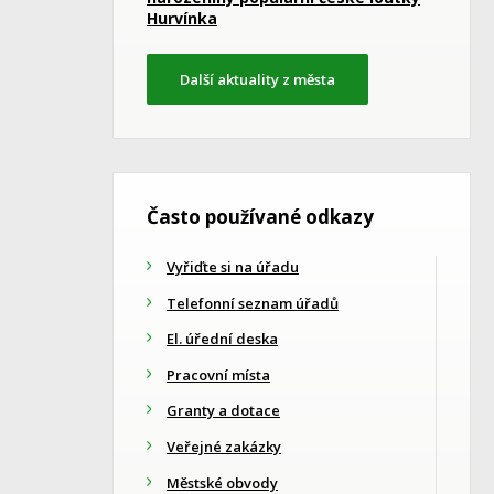
Hurvínka
Další aktuality z města
Často používané odkazy
Vyřiďte si na úřadu
Telefonní seznam úřadů
El. úřední deska
Pracovní místa
Granty a dotace
Veřejné zakázky
Městské obvody