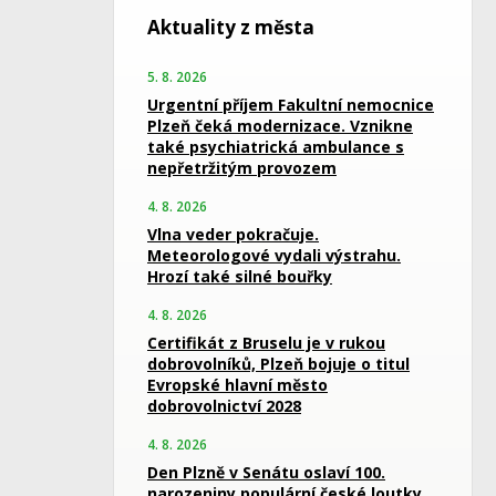
Aktuality z města
5. 8. 2026
Urgentní příjem Fakultní nemocnice
Plzeň čeká modernizace. Vznikne
také psychiatrická ambulance s
nepřetržitým provozem
4. 8. 2026
Vlna veder pokračuje.
Meteorologové vydali výstrahu.
Hrozí také silné bouřky
4. 8. 2026
Certifikát z Bruselu je v rukou
dobrovolníků, Plzeň bojuje o titul
Evropské hlavní město
dobrovolnictví 2028
4. 8. 2026
Den Plzně v Senátu oslaví 100.
narozeniny populární české loutky