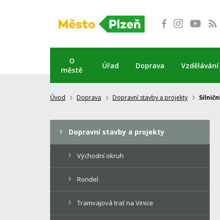
Přeskočit
na
obsah
O
Úřad
Doprava
Vzdělávání
městě
Úvod
Doprava
Dopravní stavby a projekty
Silnič
Dopravní stavby a projekty
Východní okruh
Rondel
Tramvajová trať na Vinice