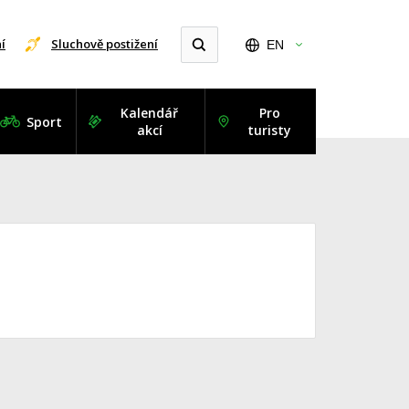
í
Sluchově postižení
EN
Kalendář
Pro
Sport
akcí
turisty