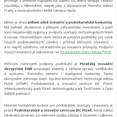
profituje z přímého napojení na dálnici D5, která spojuje Českou
republiku s Německem, stejně jako z dostupnosti hlavního města
Prahy a mezinárodního Letiště Václava Havla.
Město je dnes
sídlem silné inovační a podnikatelské komunity
.
Má bohaté zkušenosti s přímými zahraničními investicemi a patří
mezi nejaktivnější regiony v podpoře startupů, technologických firem
a vývoje. Dlouhodobým cílem města je vytvářet podmínky pro vznik
nových podnikatelských záměrů i příchod klíčových investorů –
a to napříč odvětvími, od tradičního po kreativní průmysly. Podpora
nových investorů je zakotvena i ve
Strategickém plánu města Plzně
.
Klíčovým nástrojem podpory podnikání je
Plzeňský inovační
ekosystém PINE
propojující experty z veřejné správy, vzdělávání
a výzkumu, firemního sektoru i startupové komunity. Tento
ekosystém zahrnuje např. Správu informačních technologií města
Plzně (SITMP), Podnikatelské a inovační centrum BIC Plzeň,
Vědeckotechnický park Plzeň, technologický park TechTower a řadu
dalších partnerů.
Hlavním kontaktním bodem pro podnikatele, startupy i investory je
právě
Podnikatelské a inovační centrum BIC Plzeň
, které nabízí
inkubační program, poradenské služby, přístup k financím i odborný