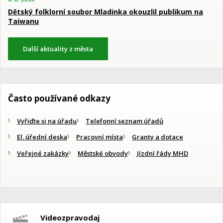
Dětský folklorní soubor Mladinka okouzlil publikum na
Taiwanu
Další aktuality z města
Často používané odkazy
Vyřiďte si na úřadu
Telefonní seznam úřadů
El. úřední deska
Pracovní místa
Granty a dotace
Veřejné zakázky
Městské obvody
Jízdní řády MHD
Videozpravodaj