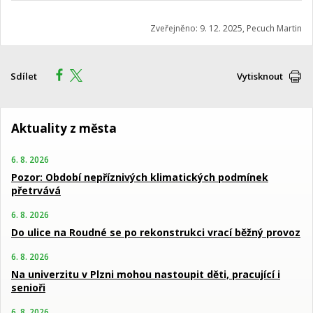
Zveřejněno: 9. 12. 2025, Pecuch Martin
Sdílet
Vytisknout
Aktuality z města
6. 8. 2026
Pozor: Období nepříznivých klimatických podmínek
přetrvává
6. 8. 2026
Do ulice na Roudné se po rekonstrukci vrací běžný provoz
6. 8. 2026
Na univerzitu v Plzni mohou nastoupit děti, pracující i
senioři
6. 8. 2026