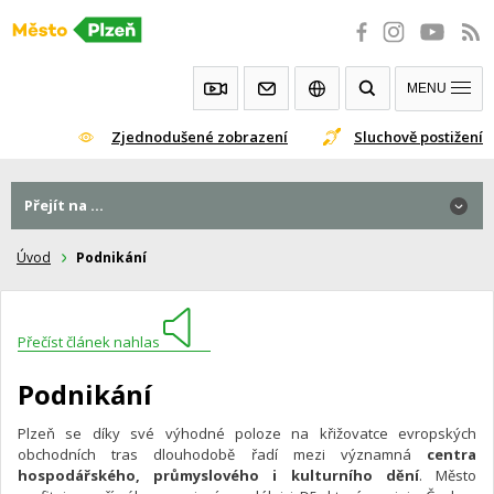
Přeskočit
na
obsah
MENU
Zjednodušené zobrazení
Sluchově postižení
Přejít na ...
Úvod
Podnikání
Přečíst článek nahlas
Podnikání
Plzeň se díky své výhodné poloze na křižovatce evropských
obchodních tras dlouhodobě řadí mezi významná
centra
hospodářského, průmyslového i kulturního dění
. Město