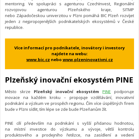
mentoring. Ve spolupráci s agenturou CzechInvest, Regionální
rozvojovou agenturou Plzeňského kraje, SITMP
nebo Západočeskou univerzitou v Plzni pomáhá BIC Plzeň rozvíjet
jeden z nejpropojenějších podnikatelských ekosystémů v České
republice.
Více informací pro podnikatele, inovátory i investory
najdete na webu:
www.bic.cz
nebo
www.plzeninovativni.cz
Plzeňský inovační ekosystém PINE
Město skrze
Plzeňský inovační ekosystém
PINE
podporuje
inovace na každém kroku – propojuje vzdělávání, inovativní
podnikání a výzkum ve prospěch regionu. Čím více úspěšných firem
bude v Plzni sídlit, tím lépe se zde bude Plzeňanům žít.
PINE cílí především na podnikání s vyšší přidanou hodnotou,
na místní investice do výzkumu a vývoje, větší kontrolu
produktového a prodejního řetězce, na zasídlení a vedení