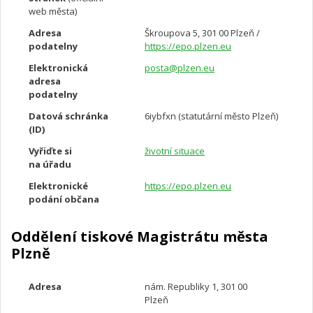
web města)
Adresa
Škroupova 5, 301 00 Plzeň /
podatelny
https://epo.plzen.eu
Elektronická
posta@plzen.eu
adresa
podatelny
Datová schránka
6iybfxn (statutární město Plzeň)
(ID)
Vyřiďte si
životní situace
na úřadu
Elektronické
https://epo.plzen.eu
podání občana
Oddělení tiskové Magistrátu města
Plzně
Adresa
nám. Republiky 1, 301 00
Plzeň