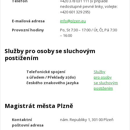
Telefon
+420 378 031 111 (v případě
nedostupné pevné linky, volejte:
+420 601 329 295)
E-mailová adresa
info@plzen.eu
Provozní hodiny
Po, St 7:30 – 17:00 / Út, Čt, Pá 7:30
– 16:00
Služby pro osoby se sluchovým
postižením
Telefonické spojení
Služby
s úřadem /
Překlady z(do)
pro osoby
českého znakového jazyka
se sluchovým
postižením
Magistrát města Plzně
Kontaktní
nám.
Republiky 1, 301 00 Plzeň
poštovní adresa