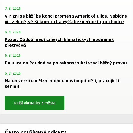
7. 8. 2026
V Plzni se blíží ke konci proměna Americké ulice. Nabídne
víc zeleně, větší komfort a vyšší bezpečnost pro chodce
6. 8. 2026
Pozor: Období nepříznivých klimatických podmínek
přetrvává
6. 8. 2026
Do ulice na Roudné se po rekonstrukci vrací běžný provoz
6. 8. 2026
Na univerzitu v Plzni mohou nastoupit děti, pracující i
senioři
Další aktuality z města
Často používané odkazy