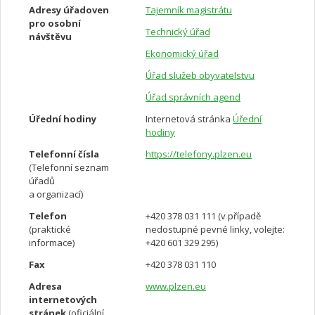
Adresy úřadoven
Tajemník magistrátu
pro osobní
Technický úřad
návštěvu
Ekonomický úřad
Úřad služeb obyvatelstvu
Úřad správních agend
Úřední hodiny
Internetová stránka
Úřední
hodiny
Telefonní čísla
https://telefony.plzen.eu
(Telefonní seznam
úřadů
a organizací)
Telefon
+420 378 031 111 (v případě
(praktické
nedostupné pevné linky, volejte:
informace)
+420 601 329 295)
Fax
+420 378 031 110
Adresa
www.plzen.eu
internetových
stránek
(oficiální