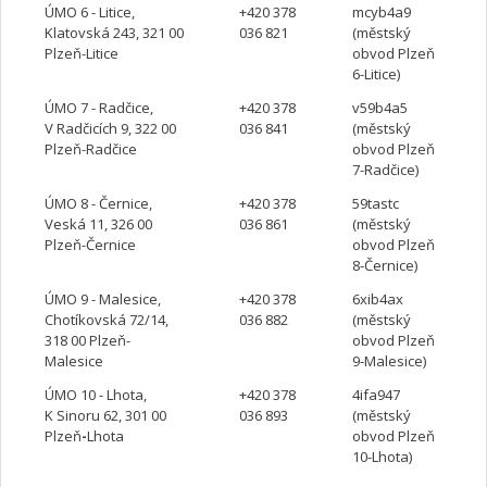
ÚMO 6 - Litice,
+420 378
mcyb4a9
Klatovská 243, 321 00
036 821
(městský
Plzeň-Litice
obvod Plzeň
6-Litice)
ÚMO 7 - Radčice,
+420 378
v59b4a5
V Radčicích 9, 322 00
036 841
(městský
Plzeň-Radčice
obvod Plzeň
7-Radčice)
ÚMO 8 - Černice,
+420 378
59tastc
Veská 11, 326 00
036 861
(městský
Plzeň-Černice
obvod Plzeň
8-Černice)
ÚMO 9 - Malesice,
+420 378
6xib4ax
Chotíkovská 72/14,
036 882
(městský
318 00 Plzeň-
obvod Plzeň
Malesice
9-Malesice)
ÚMO 10 - Lhota,
+420 378
4ifa947
K Sinoru 62, 301 00
036 893
(městský
Plzeň
-
Lhota
obvod Plzeň
10-Lhota)