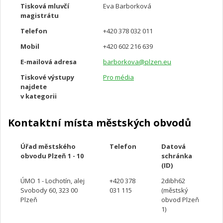
Tisková mluvčí
Eva Barborková
magistrátu
Telefon
+420 378 032 011
Mobil
+420 602 216 639
E-mailová adresa
barborkova@plzen.eu
Tiskové výstupy
Pro média
najdete
v kategorii
Kontaktní místa městských obvodů
Úřad městského
Telefon
Datová
obvodu Plzeň 1 - 10
schránka
(ID)
ÚMO 1 - Lochotín, alej
+420 378
2dibh62
Svobody 60, 323 00
031 115
(městský
Plzeň
obvod Plzeň
1)