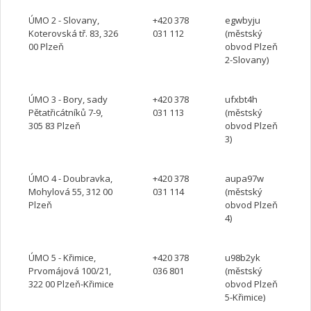
ÚMO 2 - Slovany,
+420 378
egwbyju
Koterovská tř. 83, 326
031 112
(městský
00 Plzeň
obvod Plzeň
2-Slovany)
ÚMO 3 - Bory, sady
+420 378
ufxbt4h
Pětatřicátníků 7-9,
031 113
(městský
305 83 Plzeň
obvod Plzeň
3)
ÚMO 4 - Doubravka,
+420 378
aupa97w
Mohylová 55, 312 00
031 114
(městský
Plzeň
obvod Plzeň
4)
ÚMO 5 - Křimice,
+420 378
u98b2yk
Prvomájová 100/21,
036 801
(městský
322 00 Plzeň-Křimice
obvod Plzeň
5-Křimice)