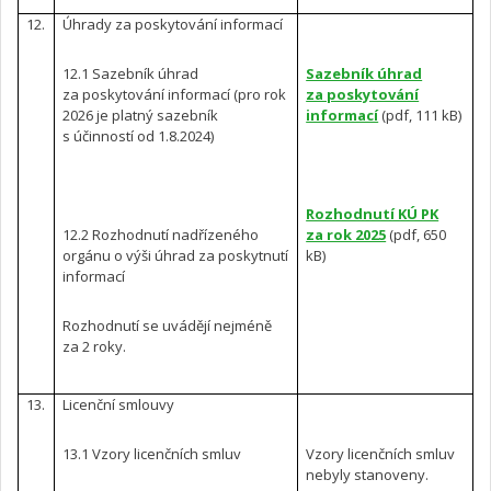
12.
Úhrady za poskytování informací
12.1 Sazebník úhrad
Sazebník úhrad
za poskytování informací (pro rok
za poskytování
2026 je platný sazebník
informací
(pdf, 111 kB)
s účinností od 1.8.2024)
Rozhodnutí KÚ PK
12.2 Rozhodnutí nadřízeného
za rok 2025
(pdf, 650
orgánu o výši úhrad za poskytnutí
kB)
informací
Rozhodnutí se uvádějí nejméně
za 2 roky.
13.
Licenční smlouvy
13.1 Vzory licenčních smluv
Vzory licenčních smluv
nebyly stanoveny.