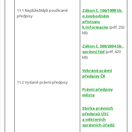
11.1 Nejdůležitější používané
Zákon č. 106/1999 Sb.
předpisy
o svobodném
přístupu
k informacím
(pdf, 202
kB)
Zákon č. 500/2004 Sb.,
správní řád
(pdf, 420
kB)
Vybrané právní
předpisy ČR
11.2 Vydané právní předpisy
Právní předpisy
města
Sbírka právních
předpisů ÚSC
a některých
správních úřadů