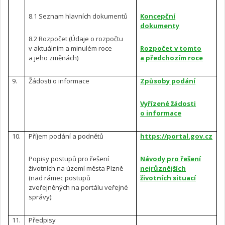
8.1 Seznam hlavních dokumentů
Koncepční
dokumenty
8.2 Rozpočet (Údaje o rozpočtu
v aktuálním a minulém roce
Rozpočet v tomto
a jeho změnách)
a předchozím roce
9.
Žádosti o informace
Způsoby podání
Vyřízené žádosti
o informace
10.
Příjem podání a podnětů
https://portal.gov.cz
Popisy postupů pro řešení
Návody pro řešení
životních na území města Plzně
nejrůznějších
(nad rámec postupů
životních situací
zveřejněných na portálu veřejné
správy):
11.
Předpisy