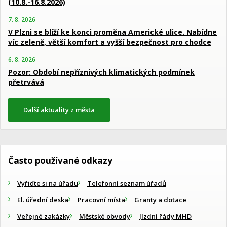
(10.8.-16.8.2026)
7. 8. 2026
V Plzni se blíží ke konci proměna Americké ulice. Nabídne
víc zeleně, větší komfort a vyšší bezpečnost pro chodce
6. 8. 2026
Pozor: Období nepříznivých klimatických podmínek
přetrvává
Další aktuality z města
Často používané odkazy
Vyřiďte si na úřadu
Telefonní seznam úřadů
El. úřední deska
Pracovní místa
Granty a dotace
Veřejné zakázky
Městské obvody
Jízdní řády MHD