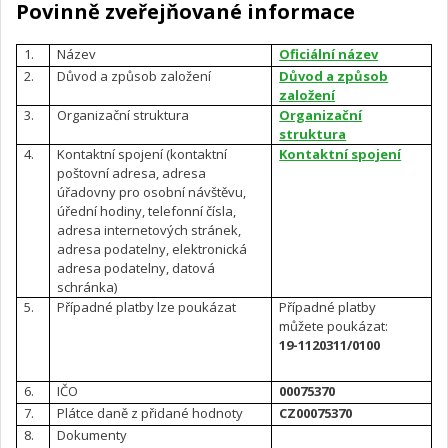
Povinně zveřejňované informace
1.
Název
Oficiální název
2.
Důvod a způsob založení
Důvod a způsob
založení
3.
Organizační struktura
Organizační
struktura
4.
Kontaktní spojení (kontaktní
Kontaktní spojení
poštovní adresa, adresa
úřadovny pro osobní návštěvu,
úřední hodiny, telefonní čísla,
adresa internetových stránek,
adresa podatelny, elektronická
adresa podatelny, datová
schránka)
5.
Případné platby lze poukázat
Případné platby
můžete poukázat:
19-1120311/0100
6.
IČO
00075370
7.
Plátce daně z přidané hodnoty
CZ00075370
8.
Dokumenty