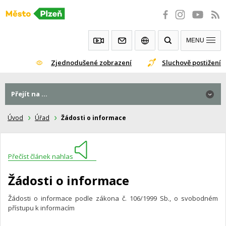
Přeskočit
na
obsah
MENU
Zjednodušené zobrazení
Sluchově postižení
Přejít na ...
Úvod
Úřad
Žádosti o informace
Přečíst článek nahlas
Žádosti o informace
Žádosti o informace podle zákona č. 106/1999 Sb., o svobodném
přístupu k informacím