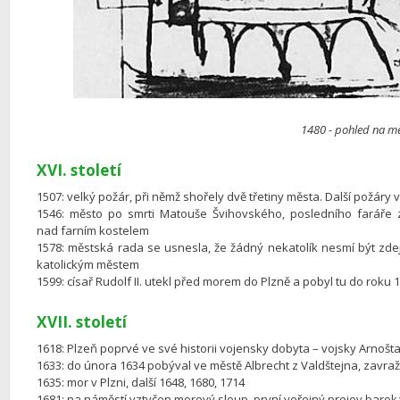
1480 - pohled na m
XVI. století
1507: velký požár, při němž shořely dvě třetiny města. Další požáry v
1546: město po smrti Matouše Švihovského, posledního faráře z
nad farním kostelem
1578: městská rada se usnesla, že žádný nekatolík nesmí být zd
katolickým městem
1599: císař Rudolf II. utekl před morem do Plzně a pobyl tu do roku
XVII. století
1618: Plzeň poprvé ve své historii vojensky dobyta – vojsky Arnoš
1633: do února 1634 pobýval ve městě Albrecht z Valdštejna, zavra
1635: mor v Plzni, další 1648, 1680, 1714
1681: na náměstí vztyčen morový sloup, první veřejný projev barok