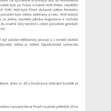
diskem na významné křižovatce cest do Norimberka
yvatel) bylo po Praze a Kutné Hoře třetím největším
letech 1599–1600 byla Plzeň dočasně sídlem římského
o povstání bylo město obléháno a roku 1618 dobyto
 a se jmény stavitele Jakuba Augustona a sochaře
u do značné míry totožné s celým původním gotickým
ací.
842 byl založen Měšťanský pivovar a v tomtéž období
 obyvatel, město je sídlem Západočeské univerzity
Marie, dnes sv. Jiří v Doubravce (stávající kostelík je
em město nazvané Nová Plzeň na ploše přibližně 20 ha