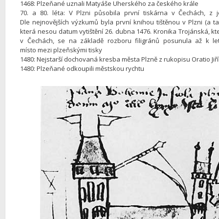
1468: Plzeňané uznali Matyáše Uherského za českého krále
70. a 80. léta: V Plzni působila první tiskárna v Čechách, z
Dle nejnovějších výzkumů byla první knihou tištěnou v Plzni (a t
která nesou datum vytištění 26. dubna 1476. Kronika Trojánská, k
v Čechách, se na základě rozboru filigránů posunula až k l
místo mezi plzeňskými tisky
1480: Nejstarší dochovaná kresba města Plzně z rukopisu Oratio Jiří
1480: Plzeňané odkoupili městskou rychtu