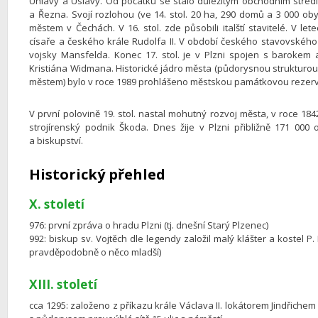
Úhlavy a Úslavy. Od počátku se stalo důležitým obchodním stře
a Řezna. Svojí rozlohou (ve 14. stol. 20 ha, 290 domů a 3 000 ob
městem v Čechách. V 16. stol. zde působili italští stavitelé. V 
císaře a českého krále Rudolfa II. V období českého stavovskéh
vojsky Mansfelda. Konec 17. stol. je v Plzni spojen s barokem
Kristiána Widmana. Historické jádro města (půdorysnou strukturo
městem) bylo v roce 1989 prohlášeno městskou památkovou rezerv
V první polovině 19. stol. nastal mohutný rozvoj města, v roce 1
strojírenský podnik Škoda. Dnes žije v Plzni přibližně 171 000
a biskupství.
Historický přehled
X. století
976: první zpráva o hradu Plzni (tj. dnešní Starý Plzenec)
992: biskup sv. Vojtěch dle legendy založil malý klášter a kostel P. 
pravděpodobně o něco mladší)
XIII. století
cca 1295: založeno z příkazu krále Václava II. lokátorem Jindřich