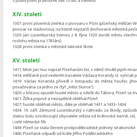
s půdorysem pravoúhlé sítě 15 ulic a náměstí
XIV. století
1307: první písemná zmínka o pivovaru v Plzni (plzeňský měšťan Wo
pivovar se sladovnou), na listině nejstarší dochovaná městská peč
1320: Jan Lucemburský listinou z 8. října 1320 stvrdil městu všechn
rozlohu města na 178 lánů
1328: první zmínka o městské latinské škole
XV. století
1411: Mistr Jan Hus napsal Plzeňanům list, v němž chválil jejich mr
1414: měšťané pod vedením kazatele Václava Korandy st. vyhnali p
1419: Václav Koranda přivedl v listopadu do města houfec jiho
považována za jedno ze čtyř „měst Slunce“)
1420: v březnu opustili husité město a odešli do Tábora. Plzeň se trv
1421: Žižka poprvé a neúspěšně obléhal Plzeň
1427: husité obléhali město, dále je obléhali 1431 a 1433–1434
1434: 19. září: Zikmund Lucemburský v náhradu za škody, způsob
zlatou bulu osvobozující obyvatele města od královské berně, cel,
i celé německé říši
1449: Plzeň se stala členem protipoděbradské jednoty strakonické
1466: Plzeňané odpadli od krále Jiřího Poděbradského