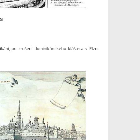
ta
káni, po zrušení dominikánského kláštera v Plzni