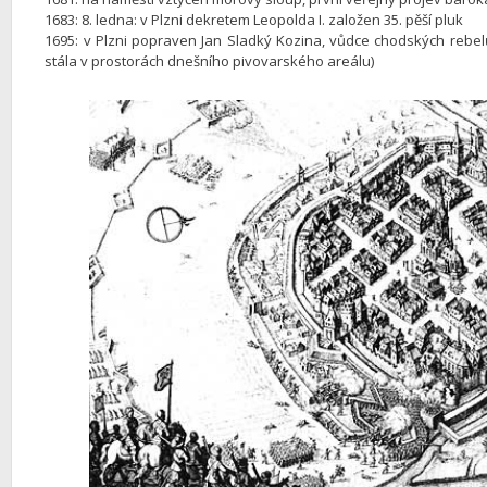
1683: 8. ledna: v Plzni dekretem Leopolda I. založen 35. pěší pluk
1695: v Plzni popraven Jan Sladký Kozina, vůdce chodských rebelů,
stála v prostorách dnešního pivovarského areálu)