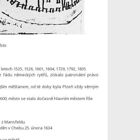
ěsto
 letech 1525, 1526, 1601, 1604, 1729, 1792, 1835
 řádu německých rytířů, získalo patronátní právo
ejším měšťanem, od té doby byla Plzeň vždy věrným
 1600; město se stalo dočasně hlavním městem říše
ta z Mansfeldu
žděn v Chebu 25. února 1634
a ve městě