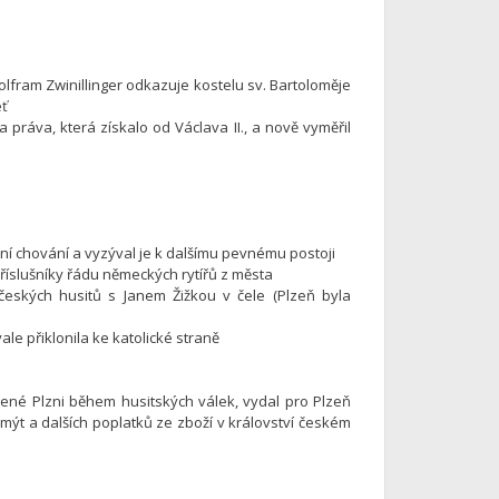
lfram Zwinillinger odkazuje kostelu sv. Bartoloměje
eť
a práva, která získalo od Václava II., a nově vyměřil
avní chování a vyzýval je k dalšímu pevnému postoji
říslušníky řádu německých rytířů z města
českých husitů s Janem Žižkou v čele (Plzeň byla
ale přiklonila ke katolické straně
ené Plzni během husitských válek, vydal pro Plzeň
 mýt a dalších poplatků ze zboží v království českém