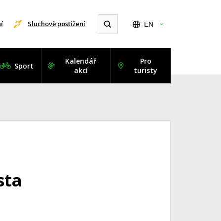
í
Sluchově postižení
EN
Kalendář
Pro
Sport
akcí
turisty
sta