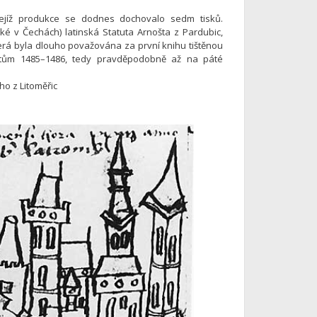
 jejíž produkce se dodnes dochovalo sedm tisků.
aké v Čechách) latinská Statuta Arnošta z Pardubic,
terá byla dlouho považována za první knihu tištěnou
etům 1485–1486, tedy pravděpodobně až na páté
ho z Litoměřic