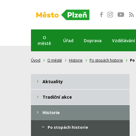
Přeskočit
na
obsah
O
Úřad
Doprava
Vzdělávání
městě
Úvod
O městě
Historie
Po stopách historie
Po
Aktuality
Tradiční akce
Historie
Po stopách historie