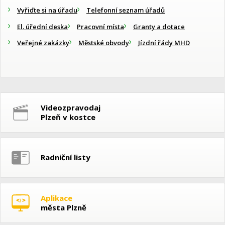
Vyřiďte si na úřadu
Telefonní seznam úřadů
El. úřední deska
Pracovní místa
Granty a dotace
Veřejné zakázky
Městské obvody
Jízdní řády MHD
Videozpravodaj
Plzeň v kostce
Radniční listy
Aplikace
města Plzně