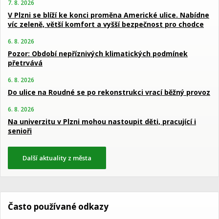
7. 8. 2026
V Plzni se blíží ke konci proměna Americké ulice. Nabídne
víc zeleně, větší komfort a vyšší bezpečnost pro chodce
6. 8. 2026
Pozor: Období nepříznivých klimatických podmínek
přetrvává
6. 8. 2026
Do ulice na Roudné se po rekonstrukci vrací běžný provoz
6. 8. 2026
Na univerzitu v Plzni mohou nastoupit děti, pracující i
senioři
Další aktuality z města
Často používané odkazy