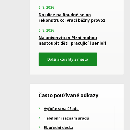
6. 8. 2026
Do ulice na Roudné se po
rekonstrukci vrací běžný provoz
6. 8. 2026
Na univerzitu v Plzni mohou
nastoupit děti, pracující i senioři
Další aktuality z města
Často používané odkazy
Vyřiďte si na úřadu
Telefonní seznam úřadů
El. úřední deska