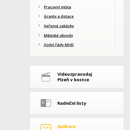
Pracovní místa
Granty a dotace
Veřejné zakázky
Městské obvody
Jízdní řády MHD
Videozpravodaj
Plzeň v kostce
Radniční listy
Aplikace