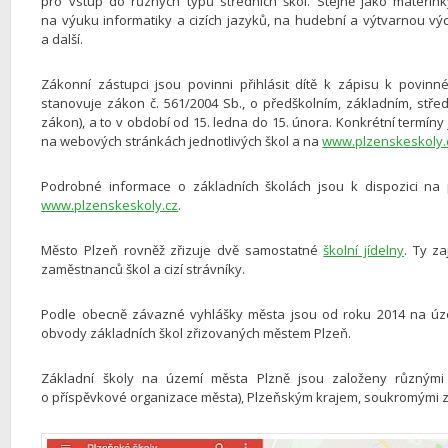
pro vstup do různých typů středních škol. Stejně jako mateřink
na výuku informatiky a cizích jazyků, na hudební a výtvarnou vý
a další.
Zákonní zástupci jsou povinni přihlásit dítě k zápisu k povinn
stanovuje zákon č. 561/2004 Sb., o předškolním, základním, stře
zákon), a to v období od 15. ledna do 15. února. Konkrétní termíny 
na webových stránkách jednotlivých škol a na
www.plzenskeskoly.
Podrobné informace o základních školách jsou k dispozici na 
www.plzenskeskoly.cz
.
Město Plzeň rovněž zřizuje dvě samostatné
školní jídelny
. Ty za
zaměstnanců škol a cizí strávníky.
Podle obecně závazné vyhlášky města jsou od roku 2014 na úz
obvody základních škol zřizovaných městem Plzeň.
Základní školy na území města Plzně jsou založeny různými z
o příspěvkové organizace města), Plzeňským krajem, soukromými zři