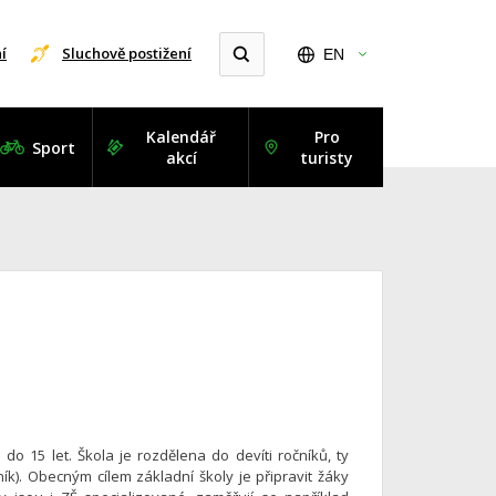
í
Sluchově postižení
EN
Kalendář
Pro
Sport
akcí
turisty
do 15 let. Škola je rozdělena do devíti ročníků, ty
čník). Obecným cílem základní školy je připravit žáky