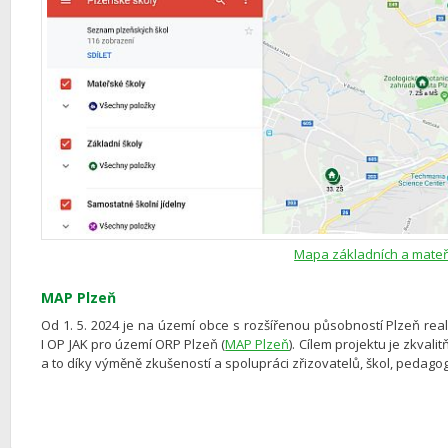
Mapa základních a mateř
MAP Plzeň
Od 1. 5. 2024 je na území obce s rozšířenou působností Plzeň real
I OP JAK pro území ORP Plzeň (
MAP Plzeň
). Cílem projektu je zkval
a to díky výměně zkušeností a spolupráci zřizovatelů, škol, pedagog