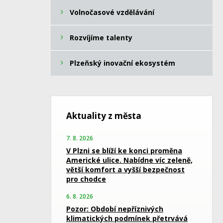
Volnočasové vzdělávání
Rozvíjíme talenty
Plzeňský inovační ekosystém
Aktuality z města
7. 8. 2026
V Plzni se blíží ke konci proměna
Americké ulice. Nabídne víc zeleně,
větší komfort a vyšší bezpečnost
pro chodce
6. 8. 2026
Pozor: Období nepříznivých
klimatických podmínek přetrvává