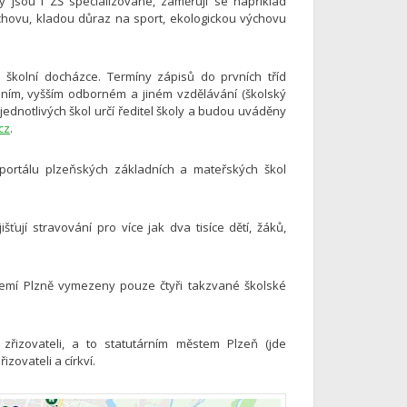
y jsou i ZŠ specializované, zaměřují se například
chovu, kladou důraz na sport, ekologickou výchovu
é školní docházce. Termíny zápisů do prvních tříd
dním, vyšším odborném a jiném vzdělávání (školský
jednotlivých škol určí ředitel školy a budou uváděny
cz
.
portálu plzeňských základních a mateřských škol
jišťují stravování pro více jak dva tisíce dětí, žáků,
emí Plzně vymezeny pouze čtyři takzvané školské
řizovateli, a to statutárním městem Plzeň (jde
zovateli a církví.