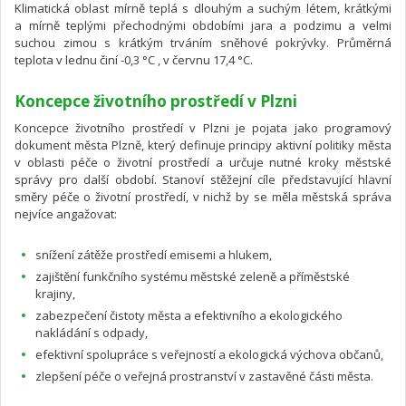
Klimatická oblast mírně teplá s dlouhým a suchým létem, krátkými
a mírně teplými přechodnými obdobími jara a podzimu a velmi
suchou zimou s krátkým trváním sněhové pokrývky. Průměrná
teplota v lednu činí -0,3 °C , v červnu 17,4 °C.
Koncepce životního prostředí v Plzni
Koncepce životního prostředí v Plzni je pojata jako programový
dokument města Plzně, který definuje principy aktivní politiky města
v oblasti péče o životní prostředí a určuje nutné kroky městské
správy pro další období. Stanoví stěžejní cíle představující hlavní
směry péče o životní prostředí, v nichž by se měla městská správa
nejvíce angažovat:
snížení zátěže prostředí emisemi a hlukem,
zajištění funkčního systému městské zeleně a příměstské
krajiny,
zabezpečení čistoty města a efektivního a ekologického
nakládání s odpady,
efektivní spolupráce s veřejností a ekologická výchova občanů,
zlepšení péče o veřejná prostranství v zastavěné části města.