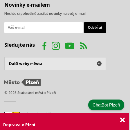
Novinky e-mailem
Nechte si pohodlně zasílat novinky na svůj e-mail
Sledujte nás
© 2026 Statutární město Plzeň
ChatBot Plzeň
náměstí Republiky 1
301 00 Plzeň
Doprava v Plzni
Tel.: +420 378 031 111
E-mail:
posta@plzen.eu