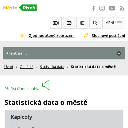
Přeskočit
na
obsah
MENU
Zjednodušené zobrazení
Sluchově postižení
Přejít na ...
Úvod
O městě
Statistická data
Statistická data o městě
Přečíst článek nahlas
Statistická data o městě
Kapitoly