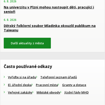
6. 8. 2026
Na univerzitu v Plzni mohou nastoupit děti, pracující i
senioři
6. 8. 2026
Dětský folklorní soubor Mladinka okouzlil publikum na
Taiwanu
Další aktuality z města
Často používané odkazy
Vyřiďte si na úřadu
Telefonní seznam úřadů
El. úřední deska
Pracovní místa
Granty a dotace
Veřejné zakázky
Městské obvody
Jízdní řády MHD