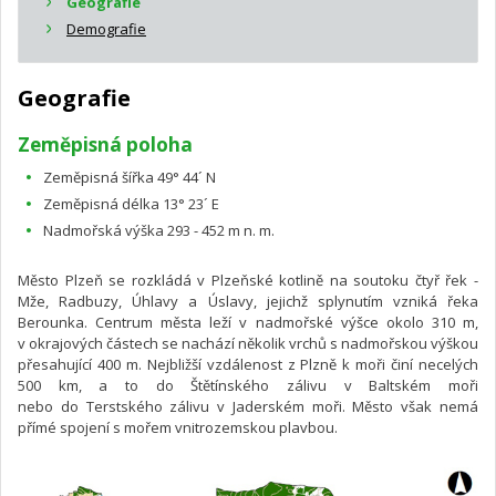
Geografie
Demografie
Geografie
Zeměpisná poloha
Zeměpisná šířka 49° 44´ N
Zeměpisná délka 13° 23´ E
Nadmořská výška 293 - 452 m n. m.
Město Plzeň se rozkládá v Plzeňské kotlině na soutoku čtyř řek -
Mže, Radbuzy, Úhlavy a Úslavy, jejichž splynutím vzniká řeka
Berounka. Centrum města leží v nadmořské výšce okolo 310 m,
v okrajových částech se nachází několik vrchů s nadmořskou výškou
přesahující 400 m. Nejbližší vzdálenost z Plzně k moři činí necelých
500 km, a to do Štětínského zálivu v Baltském moři
nebo do Terstského zálivu v Jaderském moři. Město však nemá
přímé spojení s mořem vnitrozemskou plavbou.