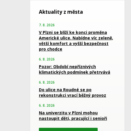
Aktuality z města
7. 8. 2026
V Plzni se blíží ke konci proměna
Americké ulice. Nabídne víc zeleně,
větší komfort a vyšší bezpečnost
pro chodce
6. 8. 2026
Pozor: Období nepříznivých
klimatických podmínek přetrvává
6. 8. 2026
Do ulice na Roudné se po
rekonstrukci vrací běžný provoz
6. 8. 2026
Na univerzitu v Plzni mohou
nastoupit děti, pracující i senioři