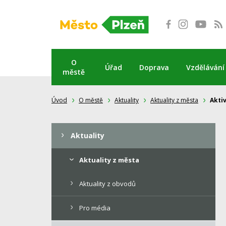
Přeskočit
na
obsah
O
Úřad
Doprava
Vzdělávání
městě
Úvod
O městě
Aktuality
Aktuality z města
Aktiv
Aktuality
Aktuality z města
Aktuality z obvodů
Pro média