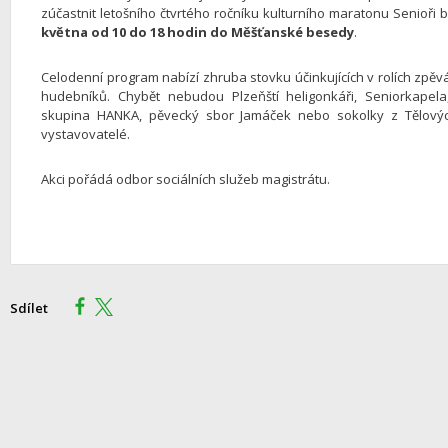
zúčastnit letošního čtvrtého ročníku kulturního maratonu Senioři b
května od 10 do 18 hodin do Měšťanské besedy
.
Celodenní program nabízí zhruba stovku účinkujících v rolích zpěv
hudebníků. Chybět nebudou Plzeňští heligonkáři, Seniorkapela,
skupina HANKA, pěvecký sbor Jamáček nebo sokolky z Tělovýc
vystavovatelé.
Akci pořádá odbor sociálních služeb magistrátu.
Sdílet