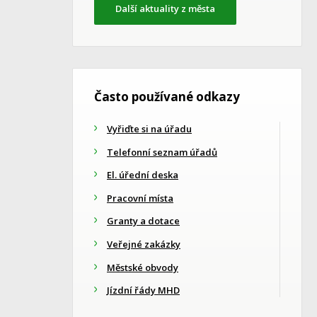
Další aktuality z města
Často používané odkazy
Vyřiďte si na úřadu
Telefonní seznam úřadů
El. úřední deska
Pracovní místa
Granty a dotace
Veřejné zakázky
Městské obvody
Jízdní řády MHD