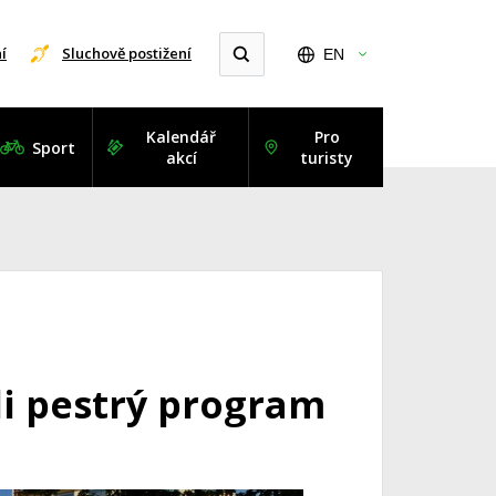
í
Sluchově postižení
EN
Kalendář
Pro
Sport
akcí
turisty
ili pestrý program