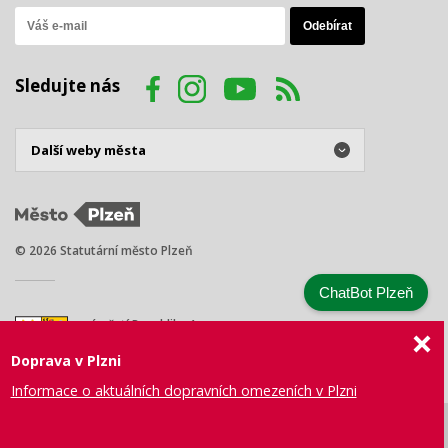
Sledujte nás
© 2026 Statutární město Plzeň
ChatBot Plzeň
náměstí Republiky 1
301 00 Plzeň
Doprava v Plzni
Tel.: +420 378 031 111
E-mail:
posta@plzen.eu
Informace o aktuálních dopravních omezeních v Plzni
Mapa
Prohlášení
Právní
Správa webu
Certifikace
stránek
o přístupnosti
ujednání
města Plzně
ISO