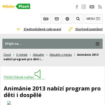
Přeskočit
na
obsah
MENU
Zjednodušené zobrazení
Sluchově postižení
Přejít na ...
Úvod
O městě
Aktuality
Aktuality z města
Animánie 2013
nabízí program pro děti i…
Přečíst článek nahlas
Animánie 2013 nabízí program pro
děti i dospělé