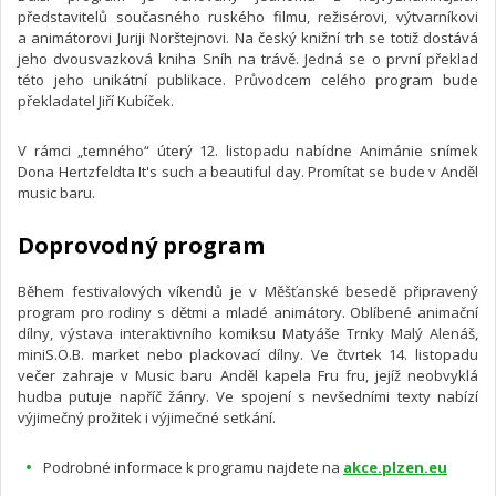
představitelů současného ruského filmu, režisérovi, výtvarníkovi
a animátorovi Juriji Norštejnovi. Na český knižní trh se totiž dostává
jeho dvousvazková kniha Sníh na trávě. Jedná se o první překlad
této jeho unikátní publikace. Průvodcem celého program bude
překladatel Jiří Kubíček.
V rámci „temného“ úterý 12. listopadu nabídne Animánie snímek
Dona Hertzfeldta It's such a beautiful day. Promítat se bude v Anděl
music baru.
Doprovodný program
Během festivalových víkendů je v Měšťanské besedě připravený
program pro rodiny s dětmi a mladé animátory. Oblíbené animační
dílny, výstava interaktivního komiksu Matyáše Trnky Malý Alenáš,
miniS.O.B. market nebo plackovací dílny. Ve čtvrtek 14. listopadu
večer zahraje v Music baru Anděl kapela Fru fru, jejíž neobvyklá
hudba putuje napříč žánry. Ve spojení s nevšedními texty nabízí
výjimečný prožitek i výjimečné setkání.
Podrobné informace k programu najdete na
akce.plzen.eu