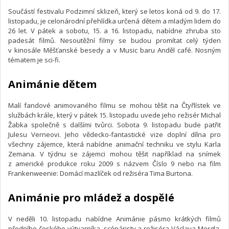
Součástí festivalu Podzimní sklizeň, který se letos koná od 9. do 17.
listopadu, je celonárodní přehlídka určená dětem a mladým lidem do
26 let. V pátek a sobotu, 15. a 16. listopadu, nabídne zhruba sto
padesát filmů. Nesoutěžní filmy se budou promítat celý týden
v kinosále Měšťanské besedy a v Music baru Anděl café. Nosným
tématem je sci-fi.
Animánie dětem
Malí fandové animovaného filmu se mohou těšit na Čtyřlístek ve
službách krále, který v pátek 15. listopadu uvede jeho režisér Michal
Žabka společně s dalšími tvůrci. Sobota 9. listopadu bude patřit
Julesu Verneovi. Jeho vědecko-fantastické vize doplní dílna pro
všechny zájemce, která nabídne animační techniku ve stylu Karla
Zemana. V týdnu se zájemci mohou těšit například na snímek
z americké produkce roku 2009 s názvem Číslo 9 nebo na film
Frankenweenie: Domácí mazlíček od režiséra Tima Burtona.
Animánie pro mládež a dospělé
V neděli 10. listopadu nabídne Animánie pásmo krátkých filmů
předního českého výtvarníka, scénáristy a režiséra Václava Mergla.