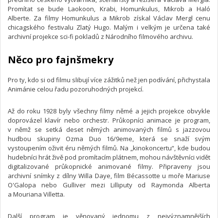
Promítat se bude Laokoon, Krabi, Homunkulus, Mikrob a Haló
Alberte. Za filmy Homunkulus a Mikrob získal Václav Mergl cenu
chicagského festivalu Zlatý Hugo. Malým i velkým je určena také
archivní projekce sci-fi pokladů z Národního filmového archivu.
Něco pro fajnšmekry
Pro ty, kdo si od filmu slibují více zážitků než jen podívání, přichystala
Animánie celou řadu pozoruhodných projekcí.
Až do roku 1928 byly všechny filmy němé a jejich projekce obvykle
doprovázel klavír nebo orchestr. Průkopníci animace je program,
v němž se setká deset němých animovaných filmů s jazzovou
hudbou skupiny Ozma Duo 16/9eme, která se snaží svým
vystoupením oživit éru němých filmů. Na „kinokoncertu“, kde budou
hudebníci hrát živě pod promítacím plátnem, mohou návštěvníci vidět
digitalizované průkopnické animované filmy. Připraveny jsou
archivní snímky z dílny Willa Daye, film Bécassotte u moře Mariuse
O'Galopa nebo Gulliver mezi Lilliputy od Raymonda Alberta
a Mouriana Villetta.
Další program je věnovaný jednomu z nejvýznamnějších