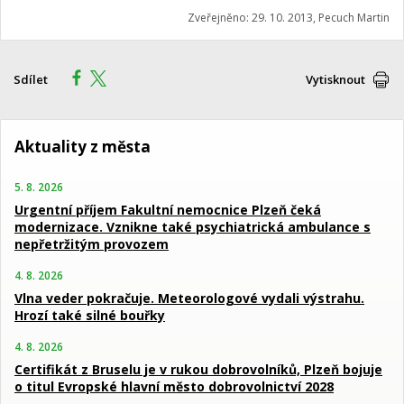
Zveřejněno: 29. 10. 2013, Pecuch Martin
Sdílet
Vytisknout
Aktuality z města
5. 8. 2026
Urgentní příjem Fakultní nemocnice Plzeň čeká
modernizace. Vznikne také psychiatrická ambulance s
nepřetržitým provozem
4. 8. 2026
Vlna veder pokračuje. Meteorologové vydali výstrahu.
Hrozí také silné bouřky
4. 8. 2026
Certifikát z Bruselu je v rukou dobrovolníků, Plzeň bojuje
o titul Evropské hlavní město dobrovolnictví 2028