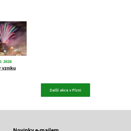
0. 2026
y vzniku
Další akce v Plzni
Novinky e-mailem