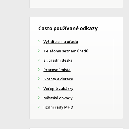
Často používané odkazy
Vyřiďte si na úřadu
Telefonní seznam úřadů
El. úřední deska
Pracovní místa
Granty a dotace
Veřejné zakázky
Městské obvody
Jízdní řády MHD