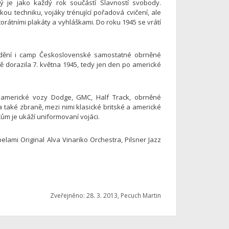
erý je jako každý rok součástí Slavností svobody.
kou techniku, vojáky trénující pořadová cvičení, ale
rátními plakáty a vyhláškami. Do roku 1945 se vrátí
vidění i camp Československé samostatné obrněné
ně dorazila 7. května 1945, tedy jen den po americké
 americké vozy Dodge, GMC, Half Track, obrněné
také zbraně, mezi nimi klasické britské a americké
cům je ukáží uniformovaní vojáci.
ami Original Alva Vinariko Orchestra, Pilsner Jazz
Zveřejněno: 28. 3. 2013, Pecuch Martin