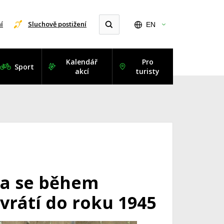
í
Sluchově postižení
EN
Kalendář
Pro
Sport
akcí
turisty
ra se během
vrátí do roku 1945