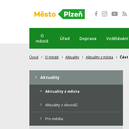
Přeskočit
na
obsah
O
Úřad
Doprava
Vzdělávání
městě
Úvod
O městě
Aktuality
Aktuality z města
Část
Aktuality
Aktuality z města
Aktuality z obvodů
Pro média