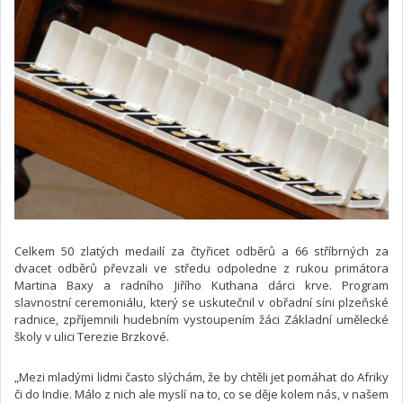
Celkem 50 zlatých medailí za čtyřicet odběrů a 66 stříbrných za
dvacet odběrů převzali ve středu odpoledne z rukou primátora
Martina Baxy a radního Jiřího Kuthana dárci krve. Program
slavnostní ceremoniálu, který se uskutečnil v obřadní síni plzeňské
radnice, zpříjemnili hudebním vystoupením žáci Základní umělecké
školy v ulici Terezie Brzkové.
„Mezi mladými lidmi často slýchám, že by chtěli jet pomáhat do Afriky
či do Indie. Málo z nich ale myslí na to, co se děje kolem nás, v našem