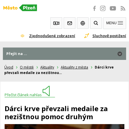
Přeskočit
na
obsah
MENU
Zjednodušené zobrazení
Sluchově postižení
Přejít na ...
Úvod
O městě
Aktuality
Aktuality z města
Dárci krve
převzali medaile za nezištnou…
Přečíst článek nahlas
Dárci krve převzali medaile za
nezištnou pomoc druhým