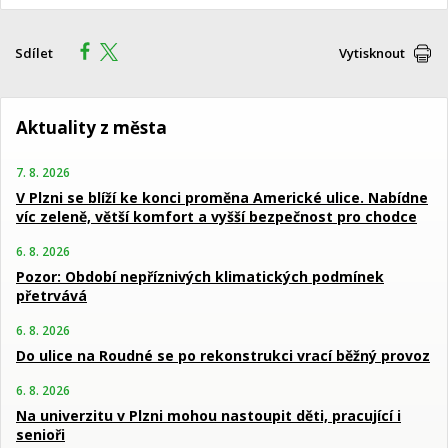
Sdílet
Vytisknout
Aktuality z města
7. 8. 2026
V Plzni se blíží ke konci proměna Americké ulice. Nabídne
víc zeleně, větší komfort a vyšší bezpečnost pro chodce
6. 8. 2026
Pozor: Období nepříznivých klimatických podmínek
přetrvává
6. 8. 2026
Do ulice na Roudné se po rekonstrukci vrací běžný provoz
6. 8. 2026
Na univerzitu v Plzni mohou nastoupit děti, pracující i
senioři