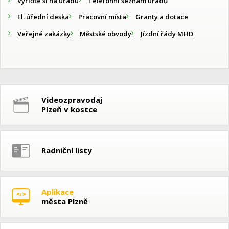
Vyřiďte si na úřadu
Telefonní seznam úřadů
El. úřední deska
Pracovní místa
Granty a dotace
Veřejné zakázky
Městské obvody
Jízdní řády MHD
Videozpravodaj
Plzeň v kostce
Radniční listy
Aplikace
města Plzně