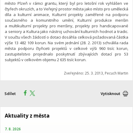
město Plzeň v rámci grantu, který byl pro letošní rok vyhlášen ve
čtyřech okruzích, a to Veřejný prostor města jako místo pro umělecká
díla a kulturní animace, Kulturní projekty zaměřené na podporu
současného a komunitního umění, Kulturní produkce menšin
a multikulturní projekty pro menšiny, projekty pro handicapované
a seniory a Kultura jako nástroj uchování kulturních hodnot a tradic.
V součtu všech žádostí o dotaci dosáhla celková požadovaná částka
výše 13 482 109 korun. Na svém jednání (28. 2. 2013) schválila rada
města podporu čtyřiceti projektů v celkové výši 960 tisíc korun,
zastupitelstvo projednalo poskytnutí zbývajících dotací pro 53
subjektů v celkovém objemu 2 635 tisíc korun.
Zveřejněno: 25. 3. 2013, Pecuch Martin
Sdílet
Vytisknout
Aktuality z města
7. 8. 2026