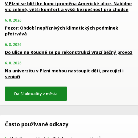
V Plzni se blíží ke konci proměna Americké ulice. Nabídne
víc zeleně, větší komfort a vyšší bezpečnost pro chodce
6. 8. 2026
Pozor: Období nepříznivých klimatických podmínek
přetrvává
6. 8. 2026
Do ulice na Roudné se po rekonstrukci vrací běžný provoz
6. 8. 2026
Na univerzitu v Plzni mohou nastoupit děti, pracující i
senioři
Další aktuality z města
Často používané odkazy