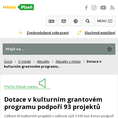
Přeskočit
na
obsah
MENU
Zjednodušené zobrazení
Sluchově postižení
Přejít na ...
Úvod
O městě
Aktuality
Aktuality z města
Dotace v
kulturním grantovém programu…
Přečíst článek nahlas
Dotace v kulturním grantovém
programu podpoří 93 projektů
Celkem 93 kulturních projektů v celkové výši 3 595 tisíc korun podpoří