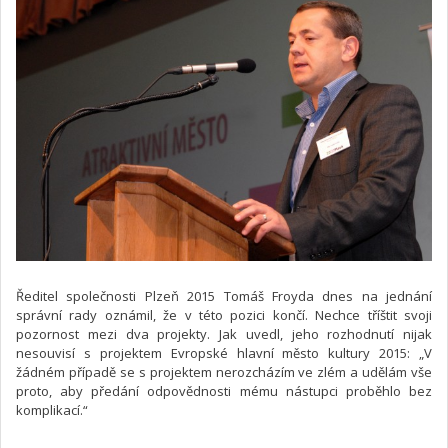
Ředitel společnosti Plzeň 2015 Tomáš Froyda dnes na jednání
správní rady oznámil, že v této pozici končí. Nechce tříštit svoji
pozornost mezi dva projekty. Jak uvedl, jeho rozhodnutí nijak
nesouvisí s projektem Evropské hlavní město kultury 2015: „V
žádném případě se s projektem nerozcházím ve zlém a udělám vše
proto, aby předání odpovědnosti mému nástupci proběhlo bez
komplikací.“