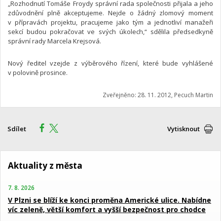
„Rozhodnutí Tomáše Froydy správní rada společnosti přijala a jeho
zdůvodnění plně akceptujeme. Nejde o žádný zlomový moment
v přípravách projektu, pracujeme jako tým a jednotliví manažeři
sekcí budou pokračovat ve svých úkolech,“ sdělila předsedkyně
správní rady Marcela Krejsová.
Nový ředitel vzejde z výběrového řízení, které bude vyhlášené
v polovině prosince.
Zveřejněno: 28. 11. 2012, Pecuch Martin
Sdílet
Vytisknout
Aktuality z města
7. 8. 2026
V Plzni se blíží ke konci proměna Americké ulice. Nabídne
víc zeleně, větší komfort a vyšší bezpečnost pro chodce