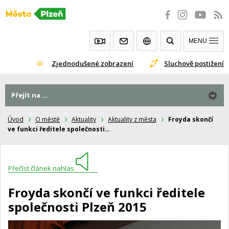
Přeskočit
na
obsah
MENU
Zjednodušené zobrazení
Sluchově postižení
Přejít na ...
Úvod
O městě
Aktuality
Aktuality z města
Froyda skončí
ve funkci ředitele společnosti…
Přečíst článek nahlas
Froyda skončí ve funkci ředitele
společnosti Plzeň 2015