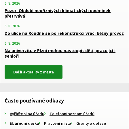
6. 8. 2026
Pozor: Období nepříznivých klimatických podmínek
přetrvává
6. 8. 2026
Do ulice na Roudné se po rekonstrukci vrací běžný provoz
6. 8. 2026
Na univerzitu v Plzni mohou nastoupit děti, pracující i
senioři
Další aktuality z města
Často používané odkazy
Vyřiďte si na úřadu
Telefonní seznam úřadů
El. úřední deska
Pracovní místa
Granty a dotace