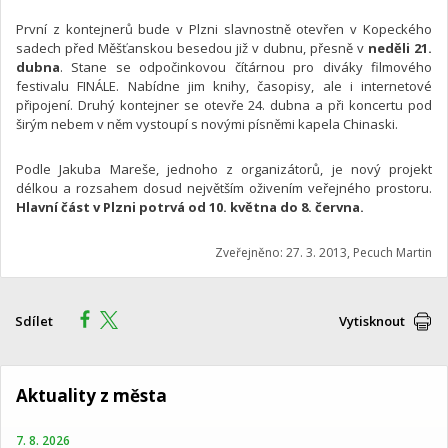
První z kontejnerů bude v Plzni slavnostně otevřen v Kopeckého
sadech před Měšťanskou besedou již v dubnu, přesně v
neděli 21.
dubna
. Stane se odpočinkovou čítárnou pro diváky filmového
festivalu FINÁLE. Nabídne jim knihy, časopisy, ale i internetové
připojení. Druhý kontejner se otevře 24. dubna a při koncertu pod
širým nebem v něm vystoupí s novými písněmi kapela Chinaski.
Podle Jakuba Mareše, jednoho z organizátorů, je nový projekt
délkou a rozsahem dosud největším oživením veřejného prostoru.
Hlavní část v Plzni potrvá od 10. května do 8. června.
Zveřejněno: 27. 3. 2013, Pecuch Martin
Sdílet
Vytisknout
Aktuality z města
7. 8. 2026