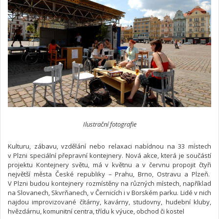
Ilustrační fotografie
Kulturu, zábavu, vzdělání nebo relaxaci nabídnou na 33 místech
v Plzni speciální přepravní kontejnery. Nová akce, která je součástí
projektu Kontejnery světu, má v květnu a v červnu propojit čtyři
největší města České republiky – Prahu, Brno, Ostravu a Plzeň.
V Plzni budou kontejnery rozmístěny na různých místech, například
na Slovanech, Skvrňanech, v Černicích i v Borském parku. Lidé v nich
najdou improvizované čítárny, kavárny, studovny, hudební kluby,
hvězdárnu, komunitní centra, třídu k výuce, obchod či kostel