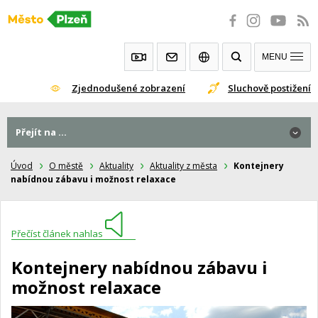
Přeskočit
na
obsah
MENU
Zjednodušené zobrazení
Sluchově postižení
Přejít na ...
Úvod
O městě
Aktuality
Aktuality z města
Kontejnery
nabídnou zábavu i možnost relaxace
Přečíst článek nahlas
Kontejnery nabídnou zábavu i
možnost relaxace