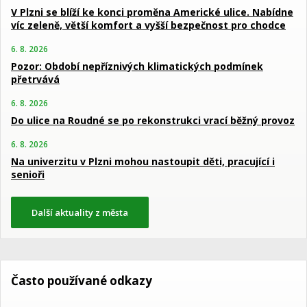
V Plzni se blíží ke konci proměna Americké ulice. Nabídne
víc zeleně, větší komfort a vyšší bezpečnost pro chodce
6. 8. 2026
Pozor: Období nepříznivých klimatických podmínek
přetrvává
6. 8. 2026
Do ulice na Roudné se po rekonstrukci vrací běžný provoz
6. 8. 2026
Na univerzitu v Plzni mohou nastoupit děti, pracující i
senioři
Další aktuality z města
Často používané odkazy