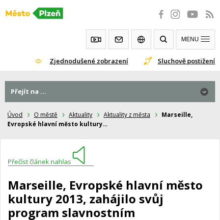
Přeskočit
na
obsah
MENU
Zjednodušené zobrazení
Sluchově postižení
Přejít na ...
Úvod
O městě
Aktuality
Aktuality z města
Marseille,
Evropské hlavní město kultury…
Přečíst článek nahlas
Marseille, Evropské hlavní město
kultury 2013, zahájilo svůj
program slavnostním