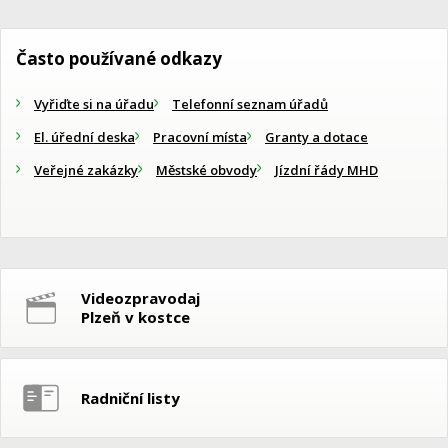
Často používané odkazy
Vyřiďte si na úřadu
Telefonní seznam úřadů
El. úřední deska
Pracovní místa
Granty a dotace
Veřejné zakázky
Městské obvody
Jízdní řády MHD
Videozpravodaj
Plzeň v kostce
Radniční listy