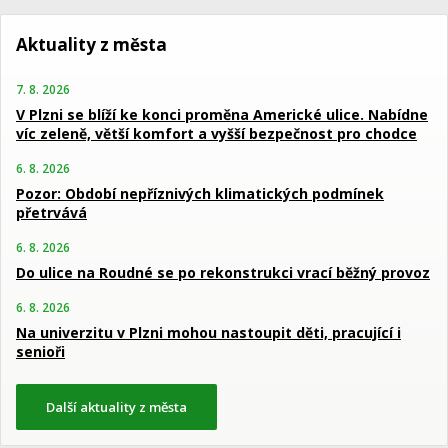
Aktuality z města
7. 8. 2026
V Plzni se blíží ke konci proměna Americké ulice. Nabídne
víc zeleně, větší komfort a vyšší bezpečnost pro chodce
6. 8. 2026
Pozor: Období nepříznivých klimatických podmínek
přetrvává
6. 8. 2026
Do ulice na Roudné se po rekonstrukci vrací běžný provoz
6. 8. 2026
Na univerzitu v Plzni mohou nastoupit děti, pracující i
senioři
Další aktuality z města