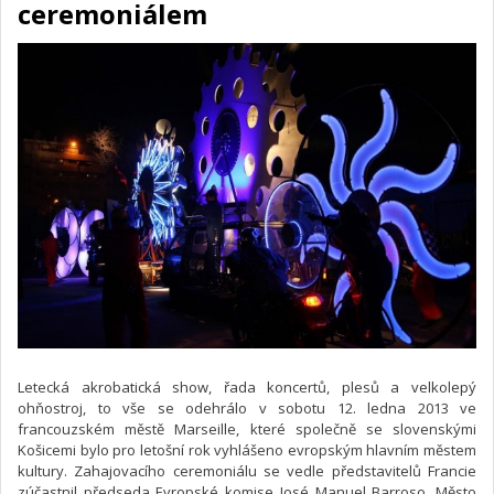
ceremoniálem
Letecká akrobatická show, řada koncertů, plesů a velkolepý
ohňostroj, to vše se odehrálo v sobotu 12. ledna 2013 ve
francouzském městě Marseille, které společně se slovenskými
Košicemi bylo pro letošní rok vyhlášeno evropským hlavním městem
kultury. Zahajovacího ceremoniálu se vedle představitelů Francie
zúčastnil předseda Evropské komise José Manuel Barroso. Město