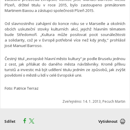
Plzeň, držitel titulu v roce 2015, bylo zastoupeno primátorem
Martinem Baxou a zástupci společnosti Plzeň 2015.
Od slavnostního zahájení do konce roku se v Marseille a okolních
obcích uskuteční stovky kulturních akcí, jejichž hlavním tématem
bude Středomoří. „Kultura může posilovat pocit sounáležitosti
a solidarity, což je v Evropě potřebné více než kdy jindy,“ prohlásil
José Manuel Barroso.
Čestný titul „evropské hlavní město kultury“ je podle Bruselu jednou
z cest, jak přilákat do daného města návštěvníky. Kromě přílivu
turistů a investic má být udělení titulu jedním ze způsobů, jak zvýšit
povědomí o městě u lidí v celé Evropské unii.
Foto: Patrice Terraz
Zveřejněno: 14. 1. 2013, Pecuch Martin
Sdílet
Vytisknout