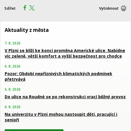
Sdílet
Vytisknout
Aktuality z města
7. 8. 2026
V Plzni se blíží ke konci proměna Americké ulice. Nabídne
víc zeleně, větší komfort a vyšší bezpečnost pro chodce
6. 8. 2026
Pozor: Období nepříznivých klimatických podmínek
přetrvává
6. 8. 2026
Do ulice na Roudné se po rekonstrukci vrací běžný provoz
6. 8. 2026
Na univerzitu v Plzni mohou nastoupit děti, pracující i
senioři