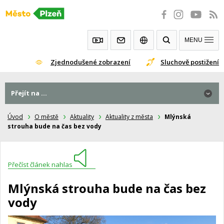
Přeskočit
na
obsah
MENU
Zjednodušené zobrazení
Sluchově postižení
Přejít na ...
Úvod
O městě
Aktuality
Aktuality z města
Mlýnská
strouha bude na čas bez vody
Přečíst článek nahlas
Mlýnská strouha bude na čas bez
vody