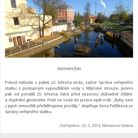
Ilustrační foto
Pokud nebude v pátek 22. března mráz, začne Správa veřejného
statku s postupným vypouštěním vody v Mlýnské strouze. Jezero
pak od pondělí 25. března čeká před sezonou důkladné čištění
a doplnění geotextilie. Poté se voda do jezera opět vrátí. „Ryby sem
z jejich zimoviště přeštěhujeme později,“ doplňuje Ilona Pelíšková ze
Správy veřejného statku.
Zveřejněno: 20. 3. 2013, Mařanová Helena