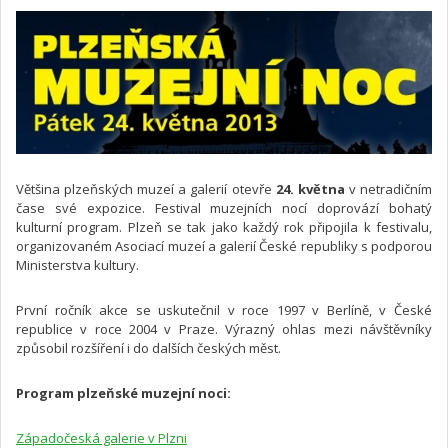
Většina plzeňských muzeí a galerií otevře
24. května
v netradičním
čase své expozice. Festival muzejních nocí doprovází bohatý
kulturní program. Plzeň se tak jako každý rok připojila k festivalu,
organizovaném Asociací muzeí a galerií České republiky s podporou
Ministerstva kultury.
První ročník akce se uskutečnil v roce 1997 v Berlíně, v České
republice v roce 2004 v Praze. Výrazný ohlas mezi návštěvníky
způsobil rozšíření i do dalších českých měst.
Program plzeňské muzejní noci:
Západočeská galerie v Plzni