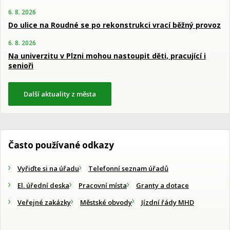
6. 8. 2026
Do ulice na Roudné se po rekonstrukci vrací běžný provoz
6. 8. 2026
Na univerzitu v Plzni mohou nastoupit děti, pracující i
senioři
Další aktuality z města
Často používané odkazy
Vyřiďte si na úřadu
Telefonní seznam úřadů
El. úřední deska
Pracovní místa
Granty a dotace
Veřejné zakázky
Městské obvody
Jízdní řády MHD