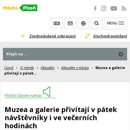
Přeskočit
na
obsah
MENU
Zjednodušené zobrazení
Sluchově postižení
Přejít na ...
Úvod
O městě
Aktuality
Aktuality z města
Muzea a galerie
přivítají v pátek…
Přečíst článek nahlas
Muzea a galerie přivítají v pátek
návštěvníky i ve večerních
hodinách