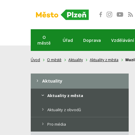
Přeskočit
na
obsah
O
Úřad
Doprava
Vzdělávání
městě
Úvod
O městě
Aktuality
Aktuality z města
Muzi
Aktuality
Aktuality z města
Aktuality z obvodů
Pro média