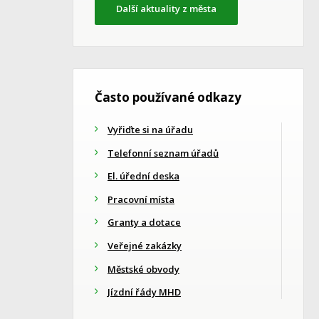
Další aktuality z města
Často používané odkazy
Vyřiďte si na úřadu
Telefonní seznam úřadů
El. úřední deska
Pracovní místa
Granty a dotace
Veřejné zakázky
Městské obvody
Jízdní řády MHD