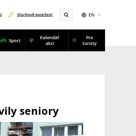
í
Sluchově postižení
EN
Kalendář
Pro
Sport
akcí
turisty
ily seniory