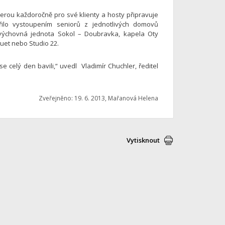
terou každoročně pro své klienty a hosty připravuje
řilo vystoupením seniorů z jednotlivých domovů
ovýchovná jednota Sokol – Doubravka, kapela Oty
uet nebo Studio 22.
e celý den bavili,“ uvedl Vladimír Chuchler, ředitel
Zveřejněno: 19. 6. 2013, Mařanová Helena
Vytisknout