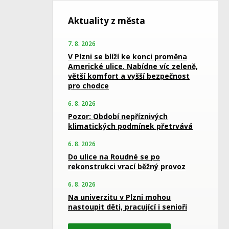
Aktuality z města
7. 8. 2026
V Plzni se blíží ke konci proměna
Americké ulice. Nabídne víc zeleně,
větší komfort a vyšší bezpečnost
pro chodce
6. 8. 2026
Pozor: Období nepříznivých
klimatických podmínek přetrvává
6. 8. 2026
Do ulice na Roudné se po
rekonstrukci vrací běžný provoz
6. 8. 2026
Na univerzitu v Plzni mohou
nastoupit děti, pracující i senioři