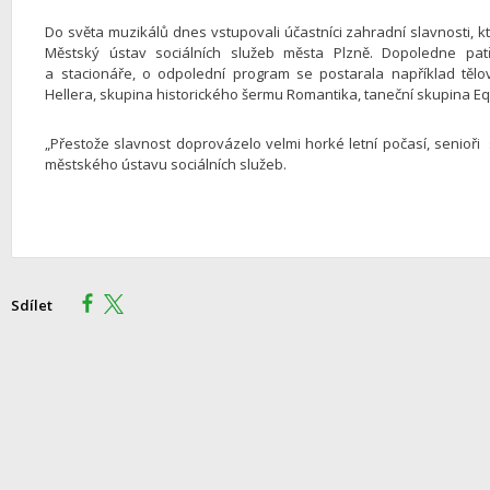
Do světa muzikálů dnes vstupovali účastníci zahradní slavnosti, k
Městský ústav sociálních služeb města Plzně. Dopoledne pat
a stacionáře, o odpolední program se postarala například těl
Hellera, skupina historického šermu Romantika, taneční skupina Eq
„Přestože slavnost doprovázelo velmi horké letní počasí, senioři s
městského ústavu sociálních služeb.
Sdílet