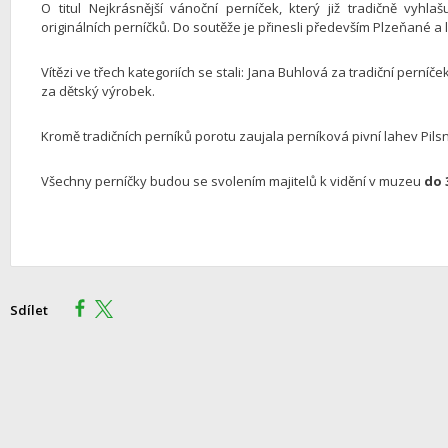
O titul Nejkrásnější vánoční perníček, který již tradičně vyh
originálních perníčků. Do soutěže je přinesli především Plzeňané a li
Vítězi ve třech kategoriích se stali: Jana Buhlová za tradiční perní
za dětský výrobek.
Kromě tradičních perníků porotu zaujala perníková pivní lahev Pilsn
Všechny perníčky budou se svolením majitelů k vidění v muzeu
do 
Sdílet