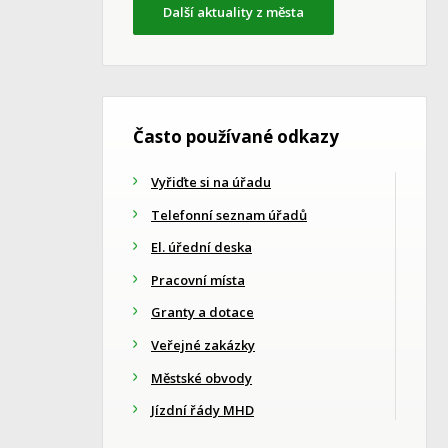
Další aktuality z města
Často používané odkazy
Vyřiďte si na úřadu
Telefonní seznam úřadů
El. úřední deska
Pracovní místa
Granty a dotace
Veřejné zakázky
Městské obvody
Jízdní řády MHD