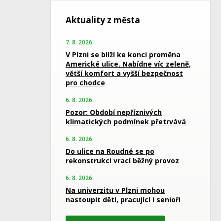
Aktuality z města
7. 8. 2026
V Plzni se blíží ke konci proměna
Americké ulice. Nabídne víc zeleně,
větší komfort a vyšší bezpečnost
pro chodce
6. 8. 2026
Pozor: Období nepříznivých
klimatických podmínek přetrvává
6. 8. 2026
Do ulice na Roudné se po
rekonstrukci vrací běžný provoz
6. 8. 2026
Na univerzitu v Plzni mohou
nastoupit děti, pracující i senioři