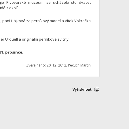
lašuje Pivovarské muzeum, se ucházelo sto dvacet
dé z okolí.
ček, paní Hájková za perníkový model a Vítek Vokračka
er Urquell a originální perníkové svícny.
31. prosince
.
Zveřejněno: 20. 12. 2012, Pecuch Martin
Vytisknout