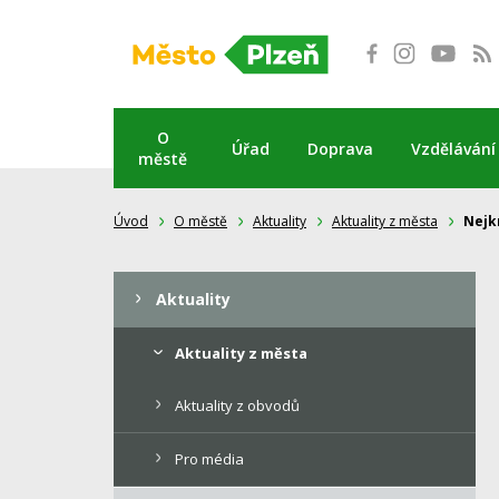
Přeskočit
na
obsah
O
Úřad
Doprava
Vzdělávání
městě
Úvod
O městě
Aktuality
Aktuality z města
Nejkr
Aktuality
Aktuality z města
Aktuality z obvodů
Pro média