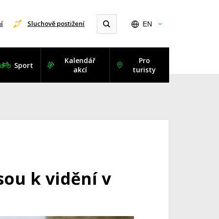
í
Sluchově postižení
EN
Kalendář
Pro
Sport
akcí
turisty
sou k vidění v