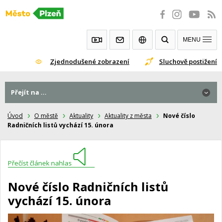
Přeskočit
na
obsah
MENU
Zjednodušené zobrazení
Sluchově postižení
Přejít na ...
Úvod
O městě
Aktuality
Aktuality z města
Nové číslo
Radničních listů vychází 15. února
Přečíst článek nahlas
Nové číslo Radničních listů
vychází 15. února