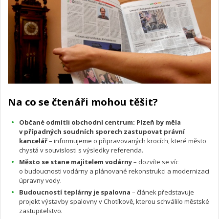
Na co se čtenáři mohou těšit?
Občané odmítli obchodní centrum: Plzeň by měla
v případných soudních sporech zastupovat právní
kancelář
– informujeme o připravovaných krocích, které město
chystá v souvislosti s výsledky referenda.
Město se stane majitelem vodárny
– dozvíte se víc
o budoucnosti vodárny a plánované rekonstrukci a modernizaci
úpravny vody.
Budoucností teplárny je spalovna
– článek představuje
projekt výstavby spalovny v Chotíkově, kterou schválilo městské
zastupitelstvo.