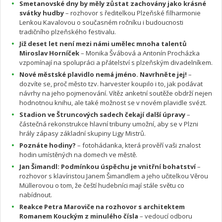
Smetanovské dny by měly zůstat zachovány jako krásné
svátky hudby
– rozhovor s ředitelkou Plzeňské filharmonie
Lenkou Kavalovou o současném ročníku i budoucnosti
tradičního plzeňského festivalu.
Již deset let není mezi námi umělec mnoha talentů
Miroslav Horníček
– Monika Švábová a Antonín Procházka
vzpomínají na spolupráci a přátelství s plzeňským divadelníkem.
Nové městské plavidlo nemá jméno. Navrhněte jej!
–
dozvíte se, proč město tzv. harvester koupilo i to, jak podávat
návrhy na jeho pojmenování. Vítěz anketní soutěže obdrží nejen
hodnotnou knihu, ale také možnost se v novém plavidle svézt.
Stadion ve Štruncových sadech čekají další úpravy
–
částečná rekonstrukce hlavní tribuny umožní, aby se v Plzni
hrály zápasy základní skupiny Ligy Mistrů.
Poznáte hodiny?
– fotohádanka, která prověří vaši znalost
hodin umístěných na domech ve městě.
Jan Šimandl: Podmínkou úspěchu je vnitřní bohatství
–
rozhovor s klavíristou Janem Šimandlem a jeho učitelkou Věrou
Müllerovou o tom, že čeští hudebníci mají stále světu co
nabídnout.
Reakce Petra Maroviče na rozhovor s architektem
Romanem Kouckým z minulého čísla
– vedoucí odboru