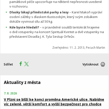
památkové péče upozorňuje na některé nepřesnosti uvedené
v rozhovoru.
Dlasky lákají příměstské parky a lesy
– Karel Makoň vypráví
osobní zážitky s dlaskem tlustozobým, který svým zobákem
dokáže vyvinout sílu až 50 kg.
Kde byste hledali?
– v pravidelné soutěži tentokrát hrajeme
o dvě vstupenky na koncert Spirituál Kvintet a dvě vstupenky na
představení Divadla J. K. Tyla Sestup Orfeův.
Zveřejněno: 11. 2. 2013, Pecuch Martin
Sdílet
Vytisknout
Aktuality z města
7. 8. 2026
V Plzni se blíží ke konci proměna Americké ulice. Nabídne
víc zeleně, větší komfort a vyšší bezpečnost pro chodce