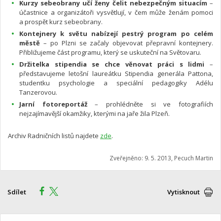
Kurzy sebeobrany učí ženy čelit nebezpečným situacím
–
účastnice a organizátoři vysvětlují, v čem může ženám pomoci
a prospět kurz sebeobrany.
Kontejnery k světu nabízejí pestrý program po celém
městě
– po Plzni se začaly objevovat přepravní kontejnery.
Přibližujeme část programu, který se uskuteční na Světovaru.
Držitelka stipendia se chce věnovat práci s lidmi
–
představujeme letošní laureátku Stipendia generála Pattona,
studentku psychologie a speciální pedagogiky Adélu
Tanzerovou.
Jarní fotoreportáž
– prohlédněte si ve fotografiích
nejzajímavější okamžiky, kterými na jaře žila Plzeň.
Archiv Radničních listů najdete
zde
.
Zveřejněno: 9. 5. 2013, Pecuch Martin
Sdílet
Vytisknout