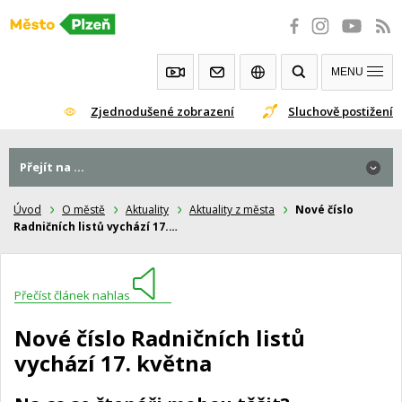
Přeskočit
na
obsah
MENU
Zjednodušené zobrazení
Sluchově postižení
Přejít na ...
Úvod
O městě
Aktuality
Aktuality z města
Nové číslo
Radničních listů vychází 17.…
Přečíst článek nahlas
Nové číslo Radničních listů
vychází 17. května