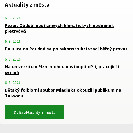
Aktuality z města
6. 8. 2026
Pozor: Období nepříznivých klimatických podmínek
přetrvává
6. 8. 2026
Do ulice na Roudné se po rekonstrukci vrací běžný provoz
6. 8. 2026
Na univerzitu v Plzni mohou nastoupit děti, pracující i
senioři
6. 8. 2026
Dětský folklorní soubor Mladinka okouzlil publikum na
Taiwanu
Další aktuality z města