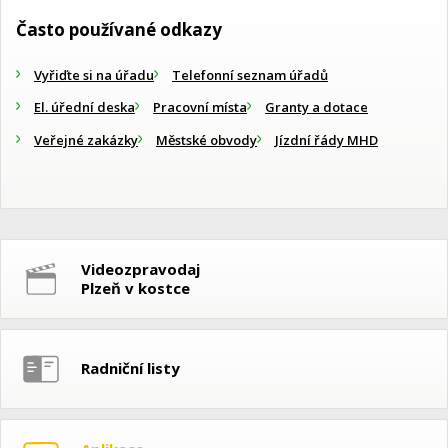
Často používané odkazy
Vyřiďte si na úřadu
Telefonní seznam úřadů
El. úřední deska
Pracovní místa
Granty a dotace
Veřejné zakázky
Městské obvody
Jízdní řády MHD
Videozpravodaj
Plzeň v kostce
Radniční listy