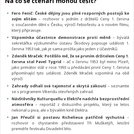
Na co se čtenáři mohou těšit?
Fero Fenič: České dějiny jsou plné rozporných postojů ke
svým elitám
– rozhovor s jedním z držitelů Ceny 1. června
o současném dění v Česku, výročí Febiofestu a o novém filmu,
který připravuje.
Vzpomínka účastnice demonstrace proti měně
– bývalá
sekretářka výzkumného ústavu Škodovy popisuje události 1.
června 1953 tak, jak je sama prožila jako jeden z účastníků.
Zdeněk Mraček: Potěšilo mě, že se prvním držitelem Ceny 1.
června stal Pavel Tygrid
– ač v červnu 1953 byl mimo Plzeň,
jako primátor stál v roce 1993 u předávání první Ceny 1. června
připomínající tyto události. Zdeněk Mraček vzpomíná na obě
výročí.
Zahrady odhalí svá tajemství a skrytá zákoutí
– seznamte
se s programem Víkendu otevřených zahrad.
Návštěvníky Kulturquellu v Elektře nadchla bezprostřední
atmosféra
– reportáž z diskuzního projektu, který se letos
nekonal u piva, ale v bývalém kině Elektra.
Jan Přeučil si postavu Richelieua patřičně vychutná
–
rozhovor o chystaném představení Tři Mušketýři, letošní
premiéře festivalu Divadelní léto.