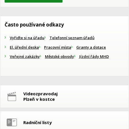
Často používané odkazy
Vyřiďte si na úřadu
Telefonní seznam úřadů
El. úřední deska
Pracovní místa
Granty a dotace
Veřejné zakázky
Městské obvody
Jízdní řády MHD
Videozpravodaj
Plzeň v kostce
Radniční listy