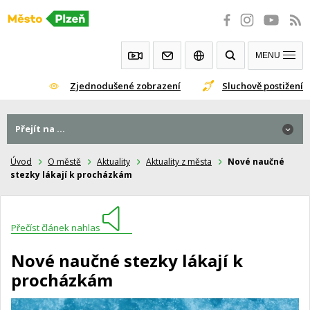
Přeskočit
na
obsah
MENU
Zjednodušené zobrazení
Sluchově postižení
Přejít na ...
Úvod
O městě
Aktuality
Aktuality z města
Nové naučné
stezky lákají k procházkám
Přečíst článek nahlas
Nové naučné stezky lákají k
procházkám