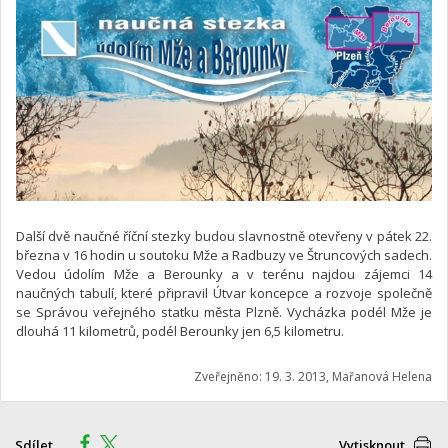
Další dvě naučné říční stezky budou slavnostně otevřeny v pátek 22.
března v 16 hodin u soutoku Mže a Radbuzy ve Štruncových sadech.
Vedou údolím Mže a Berounky a v terénu najdou zájemci 14
naučných tabulí, které připravil Útvar koncepce a rozvoje společně
se Správou veřejného statku města Plzně. Vycházka podél Mže je
dlouhá 11 kilometrů, podél Berounky jen 6,5 kilometru.
Zveřejněno: 19. 3. 2013, Mařanová Helena
Sdílet
Vytisknout