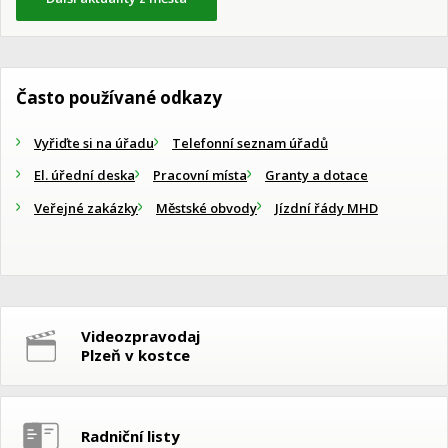
Často používané odkazy
Vyřiďte si na úřadu
Telefonní seznam úřadů
El. úřední deska
Pracovní místa
Granty a dotace
Veřejné zakázky
Městské obvody
Jízdní řády MHD
Videozpravodaj
Plzeň v kostce
Radniční listy