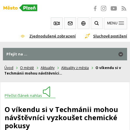
Přeskočit
na
obsah
MENU
Zjednodušené zobrazení
Sluchově postižení
Přejít na ...
Úvod
O městě
Aktuality
Aktuality z města
O víkendu si v
Techmánii mohou návštěvníci…
Přečíst článek nahlas
O víkendu si v Techmánii mohou
návštěvníci vyzkoušet chemické
pokusy