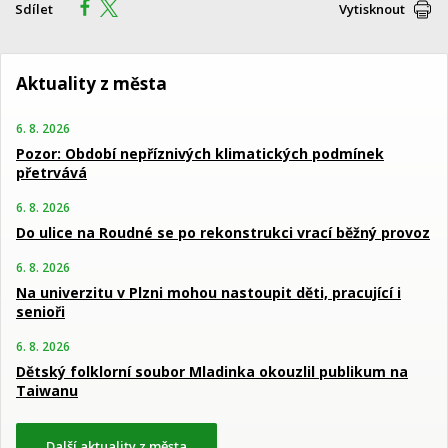
Sdílet
Vytisknout
Aktuality z města
6. 8. 2026
Pozor: Období nepříznivých klimatických podmínek
přetrvává
6. 8. 2026
Do ulice na Roudné se po rekonstrukci vrací běžný provoz
6. 8. 2026
Na univerzitu v Plzni mohou nastoupit děti, pracující i
senioři
6. 8. 2026
Dětský folklorní soubor Mladinka okouzlil publikum na
Taiwanu
Další aktuality z města