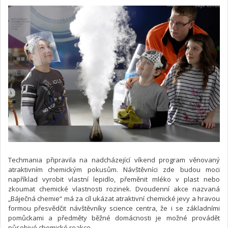
Techmania připravila na nadcházející víkend program věnovaný
atraktivním chemickým pokusům. Návštěvníci zde budou moci
například vyrobit vlastní lepidlo, přeměnit mléko v plast nebo
zkoumat chemické vlastnosti rozinek. Dvoudenní akce nazvaná
„Báječná chemie“ má za cíl ukázat atraktivní chemické jevy a hravou
formou přesvědčit návštěvníky science centra, že i se základními
pomůckami a předměty běžné domácnosti je možné provádět
působivé chemické reakce.