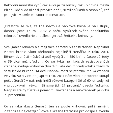
Rekordní množství výpůjček eviduje za loňský rok Knihovna města
Plzně. Lidé si do ní přišli pro více než 1,28 milionů knih a časopisů, což
je nejvíce v 136leté historii této instituce.
„Přestože se říká, že lidé nečtou a papírová kniha je na ústupu,
dosáhli jsme za rok 2012 v počtu výpůjček svého absolutního
rekordu,“ uvedla Helena Šlesingerová, ředitelka knihovny.
Své „malé“ rekordy ale mají také samotní plzeňští čtenáři. Například
vlastní hranici vloni překonala nejpilnější čtenářka z roku 2011.
Během dvanácti měsíců si totiž vypůjčila 1 350 knih a časopisů, tedy
o 39 více než předloni. Co se týká nejmladších registrovaných
čtenářů, eviduje knihovna čtyři dvouleté děti, z předškoláků mladších
šesti let do ní chodí 14 dětí. Naopak mezi nejstaršími má 24 čtenářů
ve věku 90 a více let. „Oproti roku 2011 nám vloni o procento stoupl
počet čtenářů v naší nejsilnější věkové kategorii 36 až 60 let, tedy lidí
v produktivním věku, měli jsme jich 27 procent,“ uvedla ředitelka.
Naopak stejný zůstává poměr mužů-čtenářů a žen-čtenářek, je 27 ku
73 procentům.
Co se týká vkusu čtenářů, ten se podle knihovnic příliš nemění.
Z žánrů se nejčastěji půjčovala krásná literatura pro dospělé, tvořila