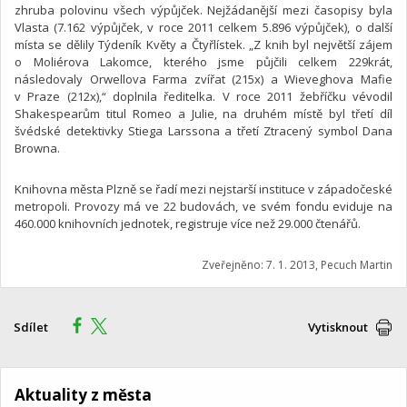
zhruba polovinu všech výpůjček. Nejžádanější mezi časopisy byla
Vlasta (7.162 výpůjček, v roce 2011 celkem 5.896 výpůjček), o další
místa se dělily Týdeník Květy a Čtyřlístek. „Z knih byl největší zájem
o Moliérova Lakomce, kterého jsme půjčili celkem 229krát,
následovaly Orwellova Farma zvířat (215x) a Wieveghova Mafie
v Praze (212x),“ doplnila ředitelka. V roce 2011 žebříčku vévodil
Shakespearům titul Romeo a Julie, na druhém místě byl třetí díl
švédské detektivky Stiega Larssona a třetí Ztracený symbol Dana
Browna.
Knihovna města Plzně se řadí mezi nejstarší instituce v západočeské
metropoli. Provozy má ve 22 budovách, ve svém fondu eviduje na
460.000 knihovních jednotek, registruje více než 29.000 čtenářů.
Zveřejněno: 7. 1. 2013, Pecuch Martin
Sdílet
Vytisknout
Aktuality z města