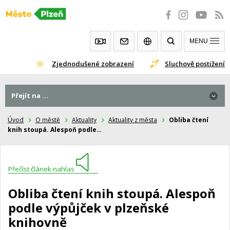
Přeskočit
na
obsah
MENU
Zjednodušené zobrazení
Sluchově postižení
Přejít na ...
Úvod
O městě
Aktuality
Aktuality z města
Obliba čtení
knih stoupá. Alespoň podle…
Přečíst článek nahlas
Obliba čtení knih stoupá. Alespoň
podle výpůjček v plzeňské
knihovně