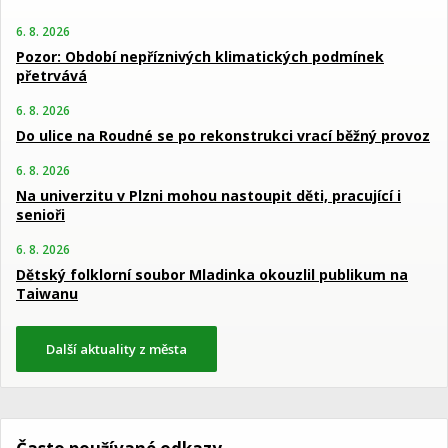
6. 8. 2026
Pozor: Období nepříznivých klimatických podmínek
přetrvává
6. 8. 2026
Do ulice na Roudné se po rekonstrukci vrací běžný provoz
6. 8. 2026
Na univerzitu v Plzni mohou nastoupit děti, pracující i
senioři
6. 8. 2026
Dětský folklorní soubor Mladinka okouzlil publikum na
Taiwanu
Další aktuality z města