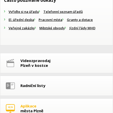
Často používané odkazy
Vyřiďte si na úřadu
Telefonní seznam úřadů
El. úřední deska
Pracovní místa
Granty a dotace
Veřejné zakázky
Městské obvody
Jízdní řády MHD
Videozpravodaj
Plzeň v kostce
Radniční listy
Aplikace
města Plzně