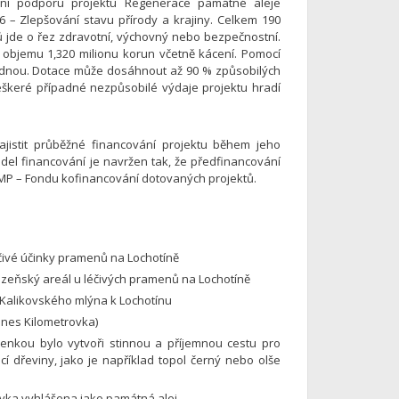
nční podporu projektu Regenerace památné aleje
 6 – Zlepšování stavu přírody a krajiny. Celkem 190
dů jde o řez zdravotní, výchovný nebo bezpečnostní.
 objemu 1,320 milionu korun včetně kácení. Pomocí
jednou. Dotace může dosáhnout až 90 % způsobilých
a veškeré případné nezpůsobilé výdaje projektu hradí
ajistit průběžné financování projektu během jeho
del financování je navržen tak, že předfinancování
MMP – Fondu kofinancování dotovaných projektů.
éčivé účinky pramenů na Lochotíně
zeňský areál u léčivých pramenů na Lochotíně
Kalikovského mlýna k Lochotínu
dnes Kilometrovka)
enkou bylo vytvoři stinnou a příjemnou cestu pro
cí dřeviny, jako je například topol černý nebo olše
ovka vyhlášena jako památná alej