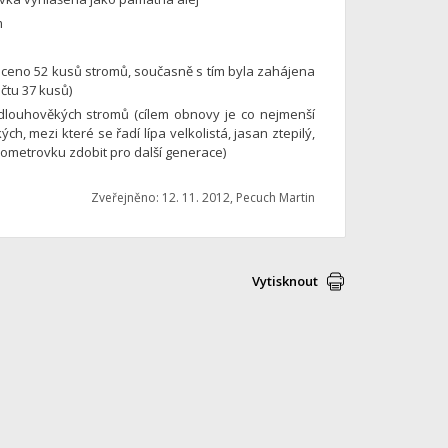
m
áceno 52 kusů stromů, současně s tím byla zahájena
čtu 37 kusů)
louhověkých stromů (cílem obnovy je co nejmenší
 mezi které se řadí lípa velkolistá, jasan ztepilý,
Kilometrovku zdobit pro další generace)
Zveřejněno: 12. 11. 2012, Pecuch Martin
Vytisknout