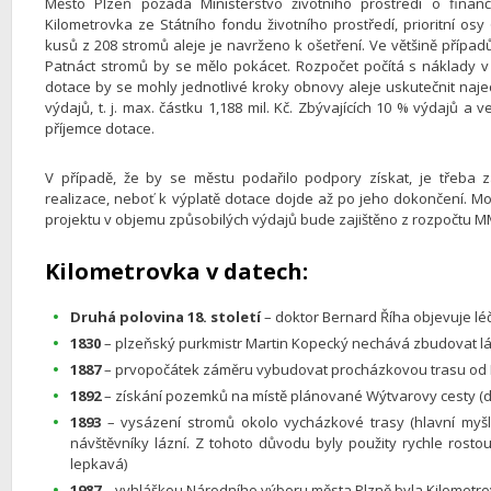
Město Plzeň požádá Ministerstvo životního prostředí o fina
Kilometrovka ze Státního fondu životního prostředí, prioritní osy
kusů z 208 stromů aleje je navrženo k ošetření. Ve většině přípa
Patnáct stromů by se mělo pokácet. Rozpočet počítá s náklady v
dotace by se mohly jednotlivé kroky obnovy aleje uskutečnit na
výdajů, t. j. max. částku 1,188 mil. Kč. Zbývajících 10 % výdajů 
příjemce dotace.
V případě, že by se městu podařilo podpory získat, je třeba z
realizace, neboť k výplatě dotace dojde až po jeho dokončení. Mo
projektu v objemu způsobilých výdajů bude zajištěno z rozpočtu 
Kilometrovka v datech:
Druhá polovina 18. století
– doktor Bernard Říha objevuje l
1830
– plzeňský purkmistr Martin Kopecký nechává zbudovat lá
1887
– prvopočátek záměru vybudovat procházkovou trasu od 
1892
– získání pozemků na místě plánované Wýtvarovy cesty (
1893
– vysázení stromů okolo vycházkové trasy (hlavní myšl
návštěvníky lázní. Z tohoto důvodu byly použity rychle rostou
lepkavá)
1987
– vyhláškou Národního výboru města Plzně byla Kilometr