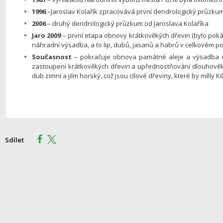
1996
–Jaroslav Kolařík zpracovává první dendrologický průzku
2006
– druhý dendrologický průzkum od Jaroslava Kolaříka
Jaro 2009
– první etapa obnovy krátkověkých dřevin (bylo pok
náhradní výsadba, a to lip, dubů, jasanů a habrů v celkovém po
Současnost
– pokračuje obnova památné aleje a výsadba d
zastoupení krátkověkých dřevin a upřednostňování dlouhověkých,
dub zimní a jilm horský, což jsou cílové dřeviny, které by měly 
Sdílet