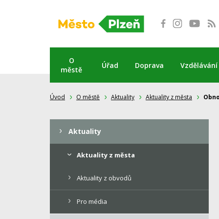
Přeskočit
na
obsah
O
Úřad
Doprava
Vzdělávání
městě
Úvod
O městě
Aktuality
Aktuality z města
Obno
Aktuality
Aktuality z města
Aktuality z obvodů
Pro média