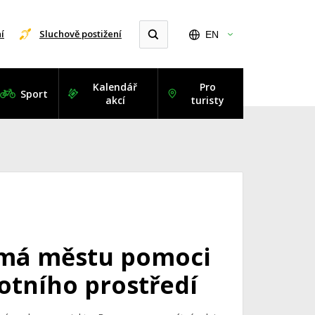
í
Sluchově postižení
EN
Kalendář
Pro
Sport
akcí
turisty
 má městu pomoci
otního prostředí