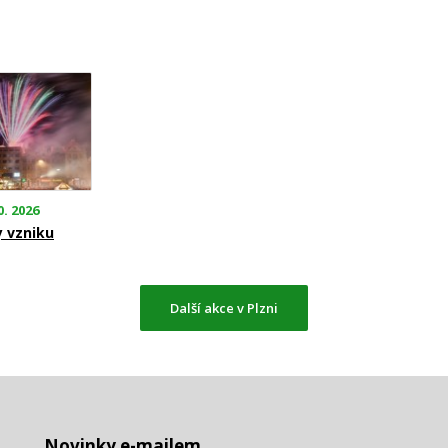
0. 2026
y vzniku
Další akce v Plzni
Novinky e-mailem