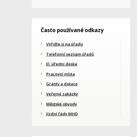
Často používané odkazy
Vyřiďte si na úřadu
Telefonní seznam úřadů
El. úřední deska
Pracovní místa
Granty a dotace
Veřejné zakázky
Městské obvody
Jízdní řády MHD