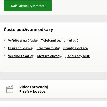
Další aktuality z města
Často používané odkazy
Vyřiďte si na úřadu
Telefonní seznam úřadů
El. úřední deska
Pracovní místa
Granty a dotace
Veřejné zakázky
Městské obvody
Jízdní řády MHD
Videozpravodaj
Plzeň v kostce