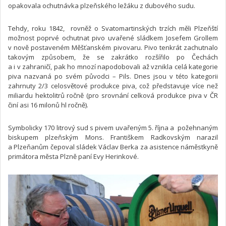
opakovala ochutnávka plzeňského ležáku z dubového sudu.
Tehdy, roku 1842, rovněž o Svatomartinských trzích měli Plzeňští
možnost poprvé ochutnat pivo uvařené sládkem Josefem Grollem
v nově postaveném Měšťanském pivovaru. Pivo tenkrát zachutnalo
takovým způsobem, že se zakrátko rozšířilo po Čechách
a i v zahraničí, pak ho mnozí napodobovali až vznikla celá kategorie
piva nazvaná po svém původci – Pils. Dnes jsou v této kategorii
zahrnuty 2/3 celosvětové produkce piva, což představuje více než
miliardu hektolitrů ročně (pro srovnání celková produkce piva v ČR
činí asi 16 milonů hl ročně).
Symbolicky 170 litrový sud s pivem uvařeným 5. října a požehnaným
biskupem plzeňským Mons. Františkem Radkovským narazil
a Plzeňanům čepoval sládek Václav Berka za asistence náměstkyně
primátora města Plzně paní Evy Herinkové.