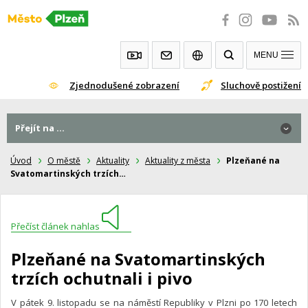
Přeskočit
na
obsah
MENU
Zjednodušené zobrazení
Sluchově postižení
Přejít na ...
Úvod
O městě
Aktuality
Aktuality z města
Plzeňané na
Svatomartinských trzích…
Přečíst článek nahlas
Plzeňané na Svatomartinských
trzích ochutnali i pivo
V pátek 9. listopadu se na náměstí Republiky v Plzni po 170 letech