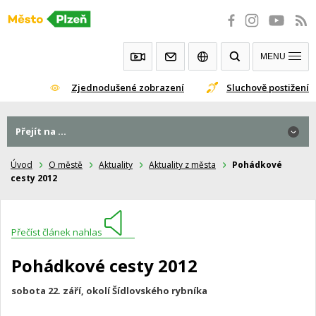
Přeskočit
na
obsah
MENU
Zjednodušené zobrazení
Sluchově postižení
Přejít na ...
Úvod
O městě
Aktuality
Aktuality z města
Pohádkové
cesty 2012
Přečíst článek nahlas
Pohádkové cesty 2012
sobota 22. září, okolí Šídlovského rybníka