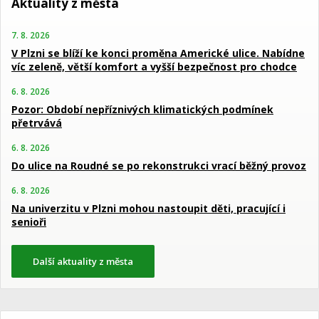
Aktuality z města
7. 8. 2026
V Plzni se blíží ke konci proměna Americké ulice. Nabídne
víc zeleně, větší komfort a vyšší bezpečnost pro chodce
6. 8. 2026
Pozor: Období nepříznivých klimatických podmínek
přetrvává
6. 8. 2026
Do ulice na Roudné se po rekonstrukci vrací běžný provoz
6. 8. 2026
Na univerzitu v Plzni mohou nastoupit děti, pracující i
senioři
Další aktuality z města