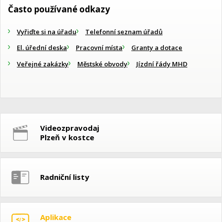
Často používané odkazy
Vyřiďte si na úřadu
Telefonní seznam úřadů
El. úřední deska
Pracovní místa
Granty a dotace
Veřejné zakázky
Městské obvody
Jízdní řády MHD
Videozpravodaj
Plzeň v kostce
Radniční listy
Aplikace