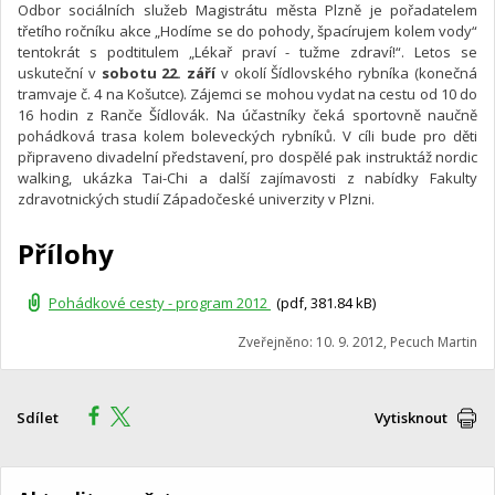
Odbor sociálních služeb Magistrátu města Plzně je pořadatelem
třetího ročníku akce „Hodíme se do pohody, špacírujem kolem vody“
tentokrát s podtitulem „Lékař praví - tužme zdraví!“. Letos se
uskuteční v
sobotu 22. září
v okolí Šídlovského rybníka (konečná
tramvaje č. 4 na Košutce). Zájemci se mohou vydat na cestu od 10 do
16 hodin z Ranče Šídlovák. Na účastníky čeká sportovně naučně
pohádková trasa kolem boleveckých rybníků. V cíli bude pro děti
připraveno divadelní představení, pro dospělé pak instruktáž nordic
walking, ukázka Tai-Chi a další zajímavosti z nabídky Fakulty
zdravotnických studií Západočeské univerzity v Plzni.
Přílohy
Pohádkové cesty - program 2012
(pdf, 381.84 kB)
Zveřejněno: 10. 9. 2012, Pecuch Martin
Sdílet
Vytisknout