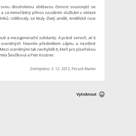
 svou dlouholetou obětavou činnost související se
 a za mimořádný přínos sociálním službám v oblasti
níků. Udělovaly se tituly Zlatý anděl, Andělské ruce
í a mezigenerační solidarity. A právě senioři, ať ti
z oceněných hlavním předmětem zájmu a nezištné
Mezi oceněnými tak nechyběli ti, kteří pro plzeňskou
ila Ševčíková a Petr Kostner.
Zveřejněno: 3. 12. 2012, Pecuch Martin
Vytisknout