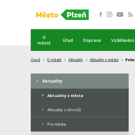
Přeskočit
na
obsah
O
Úřad
Doprava
Vzdělávání
městě
Úvod
O městě
Aktuality
Aktuality z města
Poše
Aktuality
Aktuality z města
Aktuality z obvodů
Pro média