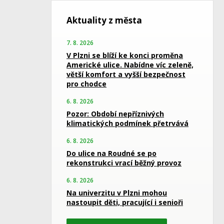
Aktuality z města
7. 8. 2026
V Plzni se blíží ke konci proměna
Americké ulice. Nabídne víc zeleně,
větší komfort a vyšší bezpečnost
pro chodce
6. 8. 2026
Pozor: Období nepříznivých
klimatických podmínek přetrvává
6. 8. 2026
Do ulice na Roudné se po
rekonstrukci vrací běžný provoz
6. 8. 2026
Na univerzitu v Plzni mohou
nastoupit děti, pracující i senioři