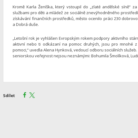
Kromě Karla Ženíška, který vstoupil do „zlaté andělské síně“ za
službami pro děti a mládež ze sociálně znevýhodněného prostředí
získávání finančních prostředků, město ocenilo práci 230 dobrovol
a Dobrá duše.
„Letošní rok je vyhlášen Evropským rokem podpory aktivního stárnut
aktivní nebo ti odkázaní na pomoc druhých, jsou pro mnohé 
pomoci,“ uvedla Alena Hynková, vedoucí odboru sociálních služeb. 
seniorskou veřejnost nejsou neznámými: Bohumila Šmolíková, Ludm
Sdílet