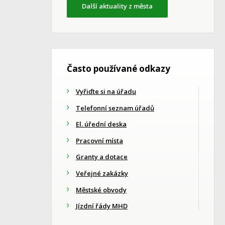
Další aktuality z města
Často používané odkazy
Vyřiďte si na úřadu
Telefonní seznam úřadů
El. úřední deska
Pracovní místa
Granty a dotace
Veřejné zakázky
Městské obvody
Jízdní řády MHD