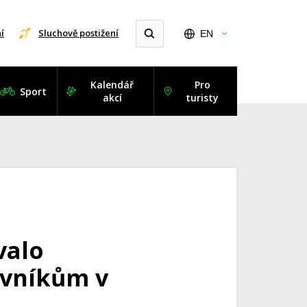
í
Sluchově postižení
EN
Kalendář
Pro
Sport
akcí
turisty
valo
ovníkům v