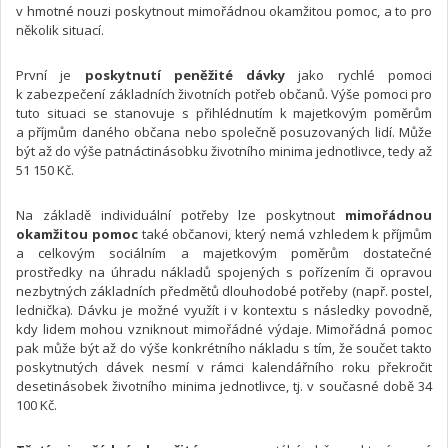
v hmotné nouzi poskytnout mimořádnou okamžitou pomoc, a to pro
několik situací.
První je
poskytnutí peněžité dávky
jako rychlé pomoci
k zabezpečení základních životních potřeb občanů. Výše pomoci pro
tuto situaci se stanovuje s přihlédnutím k majetkovým poměrům
a příjmům daného občana nebo společně posuzovaných lidí. Může
být až do výše patnáctinásobku životního minima jednotlivce, tedy až
51 150 Kč.
Na základě individuální potřeby lze poskytnout
mimořádnou
okamžitou pomoc
také občanovi, který nemá vzhledem k příjmům
a celkovým sociálním a majetkovým poměrům dostatečné
prostředky na úhradu nákladů spojených s pořízením či opravou
nezbytných základních předmětů dlouhodobé potřeby (např. postel,
lednička). Dávku je možné využít i v kontextu s následky povodně,
kdy lidem mohou vzniknout mimořádné výdaje. Mimořádná pomoc
pak může být až do výše konkrétního nákladu s tím, že součet takto
poskytnutých dávek nesmí v rámci kalendářního roku překročit
desetinásobek životního minima jednotlivce, tj. v současné době 34
100 Kč.