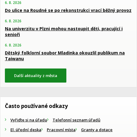
6. 8. 2026
Do ulice na Roudné se po rekonstrukci vrací běžný provoz
6. 8. 2026
Na univerzitu v Plzni mohou nastoupit děti, pracující i
senioři
6. 8. 2026
Dětský folklorní soubor Mladinka okouzlil publikum na
Taiwanu
Další aktuality z města
Často používané odkazy
Vyřiďte si na úřadu
Telefonní seznam úřadů
El. úřední deska
Pracovní místa
Granty a dotace