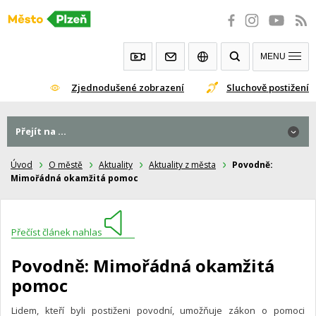
Přeskočit
na
obsah
MENU
Zjednodušené zobrazení
Sluchově postižení
Přejít na ...
Úvod
O městě
Aktuality
Aktuality z města
Povodně:
Mimořádná okamžitá pomoc
Přečíst článek nahlas
Povodně: Mimořádná okamžitá
pomoc
Lidem, kteří byli postiženi povodní, umožňuje zákon o pomoci