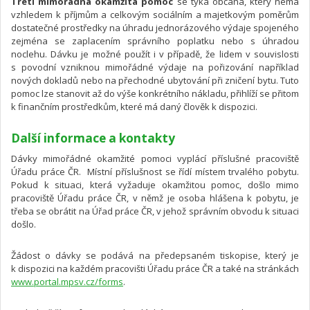
Třetí mimořádná okamžitá pomoc
se týká občana, který nemá
vzhledem k příjmům a celkovým sociálním a majetkovým poměrům
dostatečné prostředky na úhradu jednorázového výdaje spojeného
zejména se zaplacením správního poplatku nebo s úhradou
noclehu. Dávku je možné použít i v případě, že lidem v souvislosti
s povodní vzniknou mimořádné výdaje na pořizování například
nových dokladů nebo na přechodné ubytování při zničení bytu. Tuto
pomoc lze stanovit až do výše konkrétního nákladu, přihlíží se přitom
k finančním prostředkům, které má daný člověk k dispozici.
Další informace a kontakty
Dávky mimořádné okamžité pomoci vyplácí příslušné pracoviště
Úřadu práce ČR. Místní příslušnost se řídí místem trvalého pobytu.
Pokud k situaci, která vyžaduje okamžitou pomoc, došlo mimo
pracoviště Úřadu práce ČR, v němž je osoba hlášena k pobytu, je
třeba se obrátit na Úřad práce ČR, v jehož správním obvodu k situaci
došlo.
Žádost o dávky se podává na předepsaném tiskopise, který je
k dispozici na každém pracovišti Úřadu práce ČR a také na stránkách
www.portal.mpsv.cz/forms
.