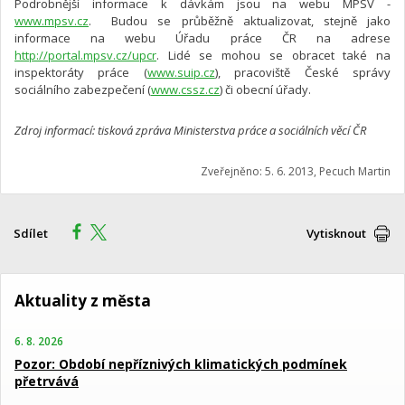
Podrobnější informace k dávkám jsou na webu MPSV -
www.mpsv.cz
. Budou se průběžně aktualizovat, stejně jako
informace na webu Úřadu práce ČR na adrese
http://portal.mpsv.cz/upcr
. Lidé se mohou se obracet také na
inspektoráty práce (
www.suip.cz
), pracoviště České správy
sociálního zabezpečení (
www.cssz.cz
) či obecní úřady.
Zdroj informací: tisková zpráva Ministerstva práce a sociálních věcí ČR
Zveřejněno: 5. 6. 2013, Pecuch Martin
Sdílet
Vytisknout
Aktuality z města
6. 8. 2026
Pozor: Období nepříznivých klimatických podmínek
přetrvává