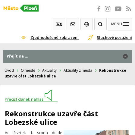
Přeskočit
na
obsah
MENU
Zjednodušené zobrazení
Sluchově postižení
Přejít na ...
Úvod
O městě
Aktuality
Aktuality z města
Rekonstrukce
uzavře část Lobezské ulice
Přečíst článek nahlas
Rekonstrukce uzavře část
Lobezské ulice
Ve čtvrtek 1. srpna dojde