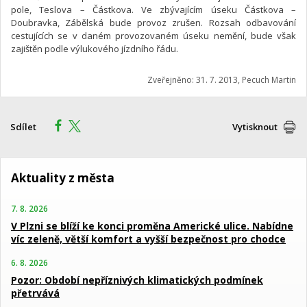
pole, Teslova – Částkova. Ve zbývajícím úseku Částkova –
Doubravka, Zábělská bude provoz zrušen. Rozsah odbavování
cestujících se v daném provozovaném úseku nemění, bude však
zajištěn podle výlukového jízdního řádu.
Zveřejněno: 31. 7. 2013, Pecuch Martin
Sdílet
Vytisknout
Aktuality z města
7. 8. 2026
V Plzni se blíží ke konci proměna Americké ulice. Nabídne
víc zeleně, větší komfort a vyšší bezpečnost pro chodce
6. 8. 2026
Pozor: Období nepříznivých klimatických podmínek
přetrvává