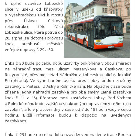
k úplné uzavírce Lobezské
ulice v úseku od křižovatky
s Vyšehradskou ulicí k mostu
přes Úslavu. Celková
rekonstrukce této části
Lobezské ulice, která potrvá do
20. srpna, se dotkne i provozu
linek autobusů městské
veřejné dopravy č. 29 a 30.
Linka č. 30 bude po celou dobu uzavírky odkloněna v obou směrech
na náhradní trasu mezi ulicemi Masarykova a Částkova, po
Rokycanské, přes most Nad Nádražím a Lobezskou ulicí (v lokalitě
Petrohradu). Ve vynechaném úseku přes Lobzy budou zrušeny
zastávky U Pietasu, U Astry a Rolnické nám. Na objízdné trase bude
zřízena jedna náhradní zastávka pro oba směry Letná (zastávka
linek č. 11 a 15). Přeprava mezi zastávkami Lobzy, Pod Vrchem
a Rolnické nám. bude zajištěna soukromým dopravcem v režimu „na
zavolání“, a to v pracovní dny v čase od 7 do 18 hodin vždy v celou
hodinu. Bližší informace budou k dispozici na uvedených
zastávkách.
Linka č. 29 bude po celou dobu uzavírky vedena jen v trase Borská