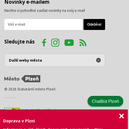
Novinky e-mailem
Nechte si pohodlně zasílat novinky na svůj e-mail
Sledujte nás
© 2026 Statutární město Plzeň
ChatBot Plzeň
náměstí Republiky 1
301 00 Plzeň
Doprava v Plzni
Tel.: +420 378 031 111
E-mail:
posta@plzen.eu