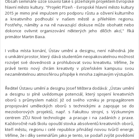
Obsah semináře úzce souvisí také s plzeňským projektem Evropské
hlavní město kultury. "Projekt Plzeň - Evropské hlavní město kultury
2015 je mimo jiné impulzem pro podporu růstu a oživení kulturního
a kreativního podhoubí v našem městě a přilehlém regionu.
Postřehy, náměty a na ně navazující diskuse může obohatit nebo
dokonce ovlivnit organizování některých jeho dílčích akcí," říká
primátor Martin Baxa.
I volba místa konání, Ústav umění a designu, není náhodná. Jde
o unikátní prostor, který dává studentům neopakovatelnou možnost
rozvíjet své dovednosti a prohlubovat svou kreativitu. Věříme, že
právě tento nový chrám kreativity v plzeňském kampusu svou
nezaměnitelnou atmosférou přispěje k mnoha zajímavým výstupům.
Ředitel Ústavu umění a designu Josef Mištera dodává: „Ústav umění
a designu si plně uvědomuje potenciál, který spojení kreativních
oborů s průmyslem nabízí. Již od svého vzniku je propagátorem
propojování uměleckých oborů s technickými a zapojuje se do
mezioborových projektů, např. s Fakultou strojní, s Výzkumným
centrem ZČU Nové technologie a pracuje i na zadáních z praxe.
Každoročně naši školu opouští stovka absolventů kreativních oborů,
kteří městu, regionu i celé republice přinášejí novou tvůrčí energii.
Věříme, že i díky seminářům jako je tento, se podaří zvýšit povědomí