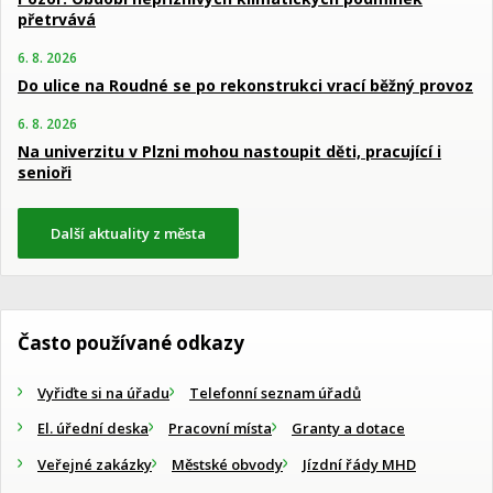
přetrvává
6. 8. 2026
Do ulice na Roudné se po rekonstrukci vrací běžný provoz
6. 8. 2026
Na univerzitu v Plzni mohou nastoupit děti, pracující i
senioři
Další aktuality z města
Často používané odkazy
Vyřiďte si na úřadu
Telefonní seznam úřadů
El. úřední deska
Pracovní místa
Granty a dotace
Veřejné zakázky
Městské obvody
Jízdní řády MHD