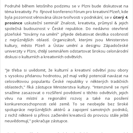
Podruhé během letošního podzimu se v Plzni bude diskutovat na
téma kreativity. Po říjnové konferenci Fórum pro kreativní Plzeň, kde
byla pozornost věnována úloze tvořivosti v podnikání, se v
úterý 4.
prosince
uskuteční seminář Znalosti, kreativita, průmysl & jejich
společná budoucnost v České republice. Do nedávno otevřené
plzeňské "továrny na umění" přijede debatovat desítka osobností
z nejrůznějších oblastí. Organizátoři, kterými jsou Ministerstvo
kultury, město Plzeň a Ústav umění a designu Západočeské
univerzity v Plzni, chtějí seminářem odstartovat širokou celonárodní
diskusi o kulturních a kreativních odvětvích.
"Je třeba si uvědomit, že kulturní a kreativní odvětví jsou obory
s vysokou přidanou hodnotou, jež mají velký potenciál navázat na
celosvětovou popularitu České republiky v některých tradičních
oblastech," říká zástupce Ministerstva kultury. "Intenzivně se nyní
snažíme zasazovat o rozšíření povědomí o těchto odvětvích, jejich
vlivu na místní a regionální rozvoj a také na posílení
konkurenceschopnosti celé země. To se neobejde bez široké
spolupráce nejrůznějších aktérů a zapojení samotných podniků,
z nichž některé si přínos začlenění kreativců do provozu stále ještě
neuvědomují," pokračuje zástupce.