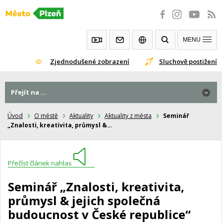
Přeskočit
na
obsah
MENU
Zjednodušené zobrazení
Sluchově postižení
Přejít na ...
Úvod
O městě
Aktuality
Aktuality z města
Seminář
„Znalosti, kreativita, průmysl &…
Přečíst článek nahlas
Seminář „Znalosti, kreativita,
průmysl & jejich společná
budoucnost v České republice“