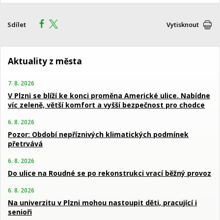
Sdílet
Vytisknout
Aktuality z města
7. 8. 2026
V Plzni se blíží ke konci proměna Americké ulice. Nabídne
víc zeleně, větší komfort a vyšší bezpečnost pro chodce
6. 8. 2026
Pozor: Období nepříznivých klimatických podmínek
přetrvává
6. 8. 2026
Do ulice na Roudné se po rekonstrukci vrací běžný provoz
6. 8. 2026
Na univerzitu v Plzni mohou nastoupit děti, pracující i
senioři