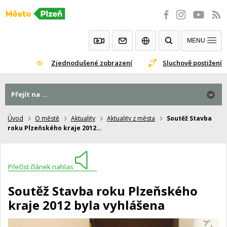
Přeskočit
na
obsah
MENU
Zjednodušené zobrazení
Sluchově postižení
Přejít na ...
Úvod
O městě
Aktuality
Aktuality z města
Soutěž Stavba
roku Plzeňského kraje 2012…
Přečíst článek nahlas
Soutěž Stavba roku Plzeňského
kraje 2012 byla vyhlášena