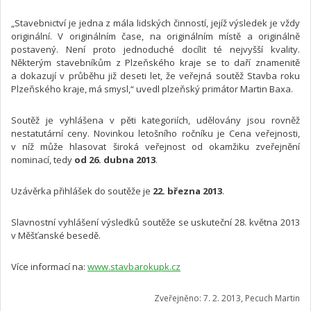
„Stavebnictví je jedna z mála lidských činností, jejíž výsledek je vždy
originální. V originálním čase, na originálním místě a originálně
postavený. Není proto jednoduché docílit té nejvyšší kvality.
Některým stavebníkům z Plzeňského kraje se to daří znamenitě
a dokazují v průběhu již deseti let, že veřejná soutěž Stavba roku
Plzeňského kraje, má smysl,“ uvedl plzeňský primátor Martin Baxa.
Soutěž je vyhlášena v pěti kategoriích, udělovány jsou rovněž
nestatutární ceny. Novinkou letošního ročníku je Cena veřejnosti,
v níž může hlasovat široká veřejnost od okamžiku zveřejnění
nominací, tedy
od 26. dubna 2013
.
Uzávěrka přihlášek do soutěže je
22. března 2013
.
Slavnostní vyhlášení výsledků soutěže se uskuteční 28. května 2013
v Měšťanské besedě.
Více informací na:
www.stavbarokupk.cz
Zveřejněno: 7. 2. 2013, Pecuch Martin