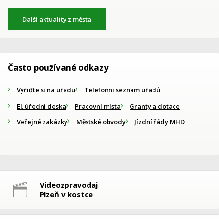
Další aktuality z města
Často používané odkazy
Vyřiďte si na úřadu
Telefonní seznam úřadů
El. úřední deska
Pracovní místa
Granty a dotace
Veřejné zakázky
Městské obvody
Jízdní řády MHD
Videozpravodaj
Plzeň v kostce