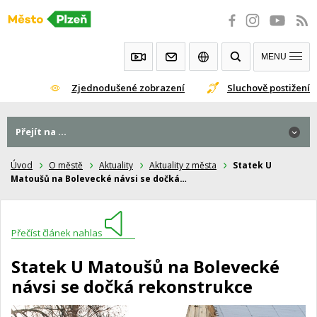
Přeskočit
na
obsah
MENU
Zjednodušené zobrazení
Sluchově postižení
Přejít na ...
Úvod
O městě
Aktuality
Aktuality z města
Statek U
Matoušů na Bolevecké návsi se dočká…
Přečíst článek nahlas
Statek U Matoušů na Bolevecké
návsi se dočká rekonstrukce