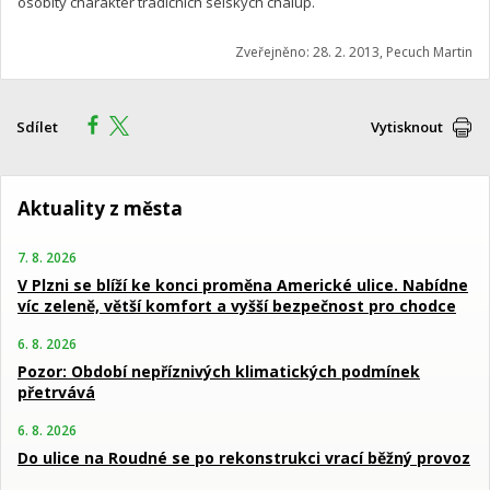
osobitý charakter tradičních selských chalup.
Zveřejněno: 28. 2. 2013, Pecuch Martin
Sdílet
Vytisknout
Aktuality z města
7. 8. 2026
V Plzni se blíží ke konci proměna Americké ulice. Nabídne
víc zeleně, větší komfort a vyšší bezpečnost pro chodce
6. 8. 2026
Pozor: Období nepříznivých klimatických podmínek
přetrvává
6. 8. 2026
Do ulice na Roudné se po rekonstrukci vrací běžný provoz