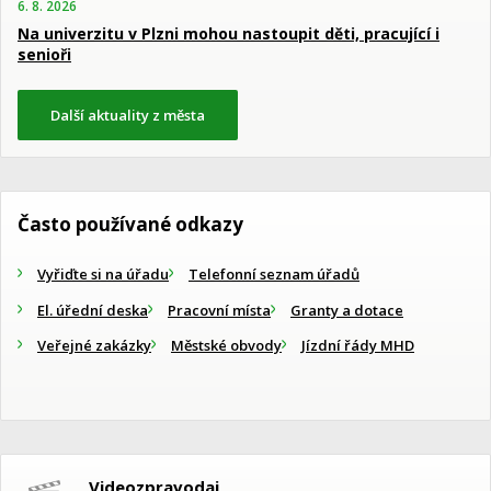
6. 8. 2026
Na univerzitu v Plzni mohou nastoupit děti, pracující i
senioři
Další aktuality z města
Často používané odkazy
Vyřiďte si na úřadu
Telefonní seznam úřadů
El. úřední deska
Pracovní místa
Granty a dotace
Veřejné zakázky
Městské obvody
Jízdní řády MHD
Videozpravodaj