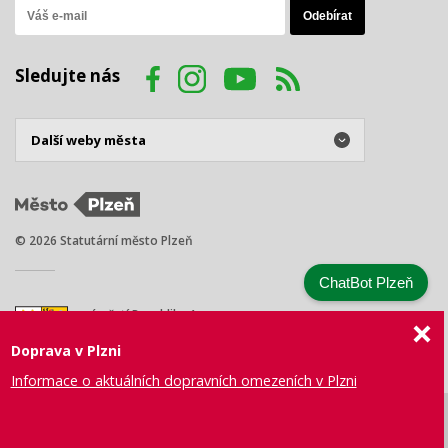
Sledujte nás
© 2026 Statutární město Plzeň
ChatBot Plzeň
náměstí Republiky 1
301 00 Plzeň
Doprava v Plzni
Tel.: +420 378 031 111
E-mail:
posta@plzen.eu
Informace o aktuálních dopravních omezeních v Plzni
Mapa
Prohlášení
Právní
Správa webu
Certifikace
stránek
o přístupnosti
ujednání
města Plzně
ISO