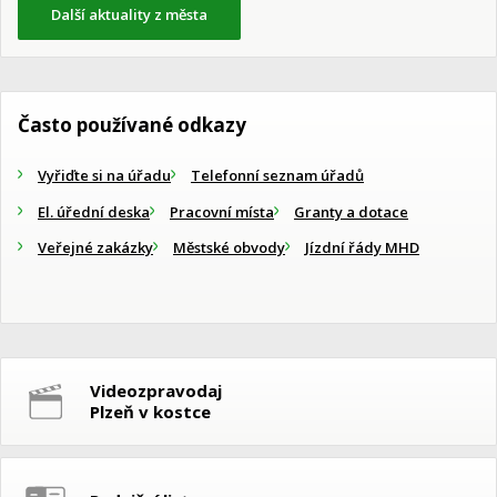
Další aktuality z města
Často používané odkazy
Vyřiďte si na úřadu
Telefonní seznam úřadů
El. úřední deska
Pracovní místa
Granty a dotace
Veřejné zakázky
Městské obvody
Jízdní řády MHD
Videozpravodaj
Plzeň v kostce