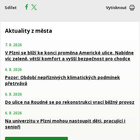
Sdílet
Vytisknout
Aktuality z města
7. 8. 2026
V Plzni se blíží ke konci proměna Americké ulice. Nabídne
víc zeleně, větší komfort a vyšší bezpečnost pro chodce
6. 8. 2026
Pozor: Období nepříznivých klimatických podmínek
přetrvává
6. 8. 2026
Do ulice na Roudné se po rekonstrukci vrací běžný provoz
6. 8. 2026
Na univerzitu v Plzni mohou nastoupit děti, pracující i
senioři