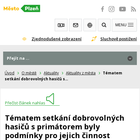
Přeskočit
na
obsah
MENU
Zjednodušené zobrazení
Sluchově postižení
Přejít na ...
Úvod
O městě
Aktuality
Aktuality z města
Tématem
setkání dobrovolných hasičů s…
Přečíst článek nahlas
Tématem setkání dobrovolných
hasičů s primátorem byly
podmínky pro jejich činnost