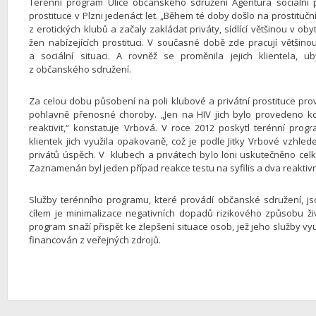
Terénní program Ulice občanského sdružení Agentura sociální p
prostituce v Plzni jedenáct let. „Během té doby došlo na prostit
z erotických klubů a začaly zakládat priváty, sídlící většinou v 
žen nabízejících prostituci. V současné době zde pracují většino
a sociální situaci. A rovněž se proměnila jejich klientela, u
z občanského sdružení.
Za celou dobu působení na poli klubové a privátní prostituce prov
pohlavně přenosné choroby. „Jen na HIV jich bylo provedeno kol
reaktivit,“ konstatuje Vrbová. V roce 2012 poskytl terénní pro
klientek jich využila opakovaně, což je podle Jitky Vrbové vzhle
privátů úspěch. V klubech a privátech bylo loni uskutečněno celke
Zaznamenán byl jeden případ reakce testu na syfilis a dva reaktivn
Služby terénního programu, které provádí občanské sdružení, js
cílem je minimalizace negativních dopadů rizikového způsobu živ
program snaží přispět ke zlepšení situace osob, jež jeho služby vyu
financován z veřejných zdrojů.