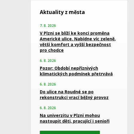
Aktuality z města
7. 8. 2026
V Plzni se blíží ke konci proměna
Americké ulice. Nabídne víc zeleně,
větší komfort a vyšší bezpečnost
pro chodce
6. 8. 2026
Pozor: Období nepříznivých
klimatických podmínek přetrvává
6. 8. 2026
Do ulice na Roudné se po
rekonstrukci vrací běžný provoz
6. 8. 2026
Na univerzitu v Plzni mohou
nastoupit děti, pracující i senioři