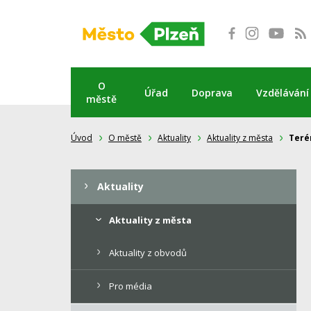
Přeskočit
na
obsah
O
Úřad
Doprava
Vzdělávání
městě
Úvod
O městě
Aktuality
Aktuality z města
Teré
Aktuality
Aktuality z města
Aktuality z obvodů
Pro média