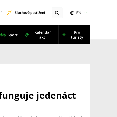
í
Sluchově postižení
EN
Kalendář
Pro
Sport
akcí
turisty
funguje jedenáct