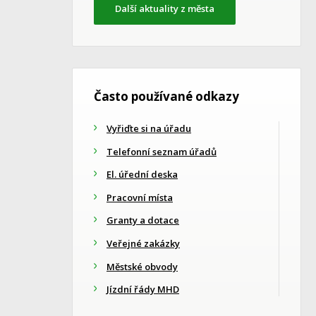
Další aktuality z města
Často používané odkazy
Vyřiďte si na úřadu
Telefonní seznam úřadů
El. úřední deska
Pracovní místa
Granty a dotace
Veřejné zakázky
Městské obvody
Jízdní řády MHD