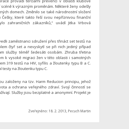
ráce provádí terciární prevenci v oblasti klubové
uční scéně k výrazným proměnám. Některé ženy odešly
obytných domech. Změnilo se také národnostní složení
u Češky, které takto řeší svou nepříznivou finanční
bylo zahraničních zákazníků,“ uvádí Jitka Vrbová
edli zaměstnanci sdružení přes třináct set testů na
em čtyř set a nevyskytl se při nich jediný případ
gram služby téměř šedesáti osobám. Zhruba třetina
dem k vysoké migraci žen v této oblasti i samotných
m 319 testů na HIV, syfilis a žloutenky typu B a C.
í testy na žloutenku typu C.
ou založeny na tzv. Harm Reducion principu, jehož
ota a ochrana veřejného zdraví. Svojí činností se
žívají. Služby jsou bezplatné a anonymní. Projekt je
Zveřejněno: 18. 2. 2013, Pecuch Martin