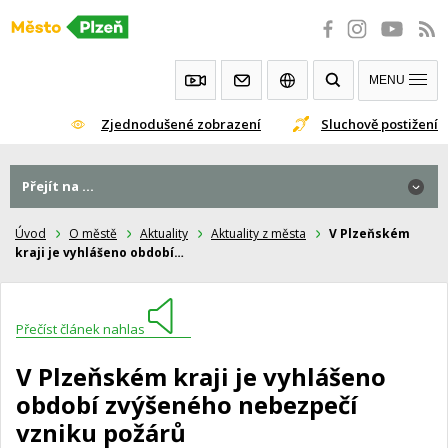
Přeskočit
na
obsah
MENU
Zjednodušené zobrazení
Sluchově postižení
Přejít na ...
Úvod
O městě
Aktuality
Aktuality z města
V Plzeňském
kraji je vyhlášeno období…
Přečíst článek nahlas
V Plzeňském kraji je vyhlášeno
období zvýšeného nebezpečí
vzniku požárů