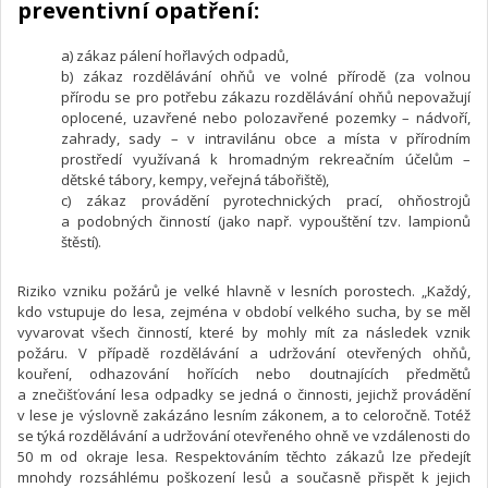
preventivní opatření:
a) zákaz pálení hořlavých odpadů,
b) zákaz rozdělávání ohňů ve volné přírodě (za volnou
přírodu se pro potřebu zákazu rozdělávání ohňů nepovažují
oplocené, uzavřené nebo polozavřené pozemky – nádvoří,
zahrady, sady – v intravilánu obce a místa v přírodním
prostředí využívaná k hromadným rekreačním účelům –
dětské tábory, kempy, veřejná tábořiště),
c) zákaz provádění pyrotechnických prací, ohňostrojů
a podobných činností (jako např. vypouštění tzv. lampionů
štěstí).
Riziko vzniku požárů je velké hlavně v lesních porostech. „Každý,
kdo vstupuje do lesa, zejména v období velkého sucha, by se měl
vyvarovat všech činností, které by mohly mít za následek vznik
požáru. V případě rozdělávání a udržování otevřených ohňů,
kouření, odhazování hořících nebo doutnajících předmětů
a znečišťování lesa odpadky se jedná o činnosti, jejichž provádění
v lese je výslovně zakázáno lesním zákonem, a to celoročně. Totéž
se týká rozdělávání a udržování otevřeného ohně ve vzdálenosti do
50 m od okraje lesa. Respektováním těchto zákazů lze předejít
mnohdy rozsáhlému poškození lesů a současně přispět k jejich