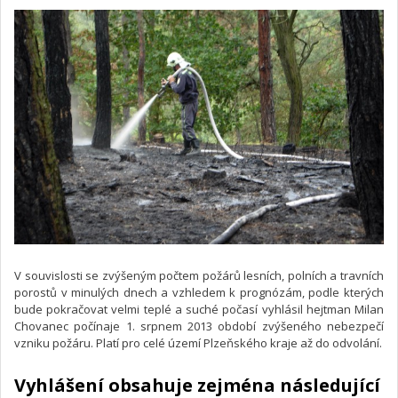
V souvislosti se zvýšeným počtem požárů lesních, polních a travních
porostů v minulých dnech a vzhledem k prognózám, podle kterých
bude pokračovat velmi teplé a suché počasí vyhlásil hejtman Milan
Chovanec počínaje 1. srpnem 2013 období zvýšeného nebezpečí
vzniku požáru. Platí pro celé území Plzeňského kraje až do odvolání.
Vyhlášení obsahuje zejména následující