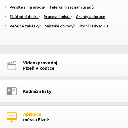
Vyřiďte si na úřadu
Telefonní seznam úřadů
El. úřední deska
Pracovní místa
Granty a dotace
Veřejné zakázky
Městské obvody
Jízdní řády MHD
Videozpravodaj
Plzeň v kostce
Radniční listy
Aplikace
města Plzně