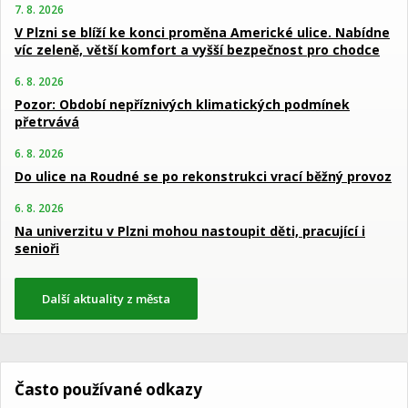
7. 8. 2026
V Plzni se blíží ke konci proměna Americké ulice. Nabídne
víc zeleně, větší komfort a vyšší bezpečnost pro chodce
6. 8. 2026
Pozor: Období nepříznivých klimatických podmínek
přetrvává
6. 8. 2026
Do ulice na Roudné se po rekonstrukci vrací běžný provoz
6. 8. 2026
Na univerzitu v Plzni mohou nastoupit děti, pracující i
senioři
Další aktuality z města
Často používané odkazy