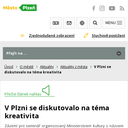
Přeskočit
na
obsah
MENU
Zjednodušené zobrazení
Sluchově postižení
Přejít na ...
Úvod
O městě
Aktuality
Aktuality z města
V Plzni se
diskutovalo na téma kreativita
Přečíst článek nahlas
V Plzni se diskutovalo na téma
kreativita
Zázemí pro seminář organizovaný Ministerstvem kultury s názvem