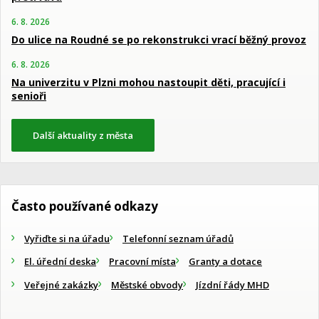
6. 8. 2026
Do ulice na Roudné se po rekonstrukci vrací běžný provoz
6. 8. 2026
Na univerzitu v Plzni mohou nastoupit děti, pracující i
senioři
Další aktuality z města
Často používané odkazy
Vyřiďte si na úřadu
Telefonní seznam úřadů
El. úřední deska
Pracovní místa
Granty a dotace
Veřejné zakázky
Městské obvody
Jízdní řády MHD