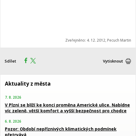
Zveřejněno: 4. 12. 2012, Pecuch Martin
Sdílet
Vytisknout
Aktuality z města
7. 8. 2026
V Plzni se blíží ke konci proměna Americké ulice. Nabídne
víc zeleně, větší komfort a vyšší bezpečnost pro chodce
6. 8. 2026
Pozor: Období nepříznivých klimatických podmínek
přetrvává