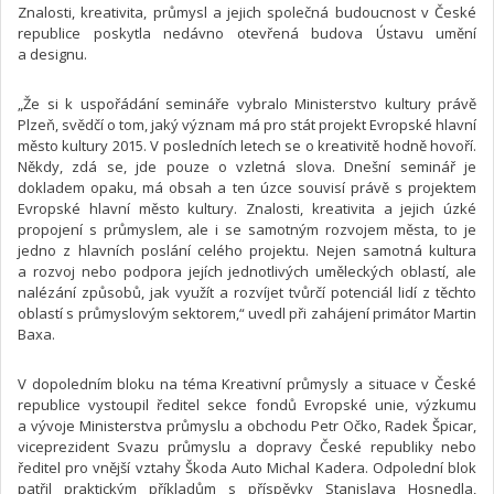
Znalosti, kreativita, průmysl a jejich společná budoucnost v České
republice poskytla nedávno otevřená budova Ústavu umění
a designu.
„Že si k uspořádání semináře vybralo Ministerstvo kultury právě
Plzeň, svědčí o tom, jaký význam má pro stát projekt Evropské hlavní
město kultury 2015. V posledních letech se o kreativitě hodně hovoří.
Někdy, zdá se, jde pouze o vzletná slova. Dnešní seminář je
dokladem opaku, má obsah a ten úzce souvisí právě s projektem
Evropské hlavní město kultury. Znalosti, kreativita a jejich úzké
propojení s průmyslem, ale i se samotným rozvojem města, to je
jedno z hlavních poslání celého projektu. Nejen samotná kultura
a rozvoj nebo podpora jejích jednotlivých uměleckých oblastí, ale
nalézání způsobů, jak využít a rozvíjet tvůrčí potenciál lidí z těchto
oblastí s průmyslovým sektorem,“ uvedl při zahájení primátor Martin
Baxa.
V dopoledním bloku na téma Kreativní průmysly a situace v České
republice vystoupil ředitel sekce fondů Evropské unie, výzkumu
a vývoje Ministerstva průmyslu a obchodu Petr Očko, Radek Špicar,
viceprezident Svazu průmyslu a dopravy České republiky nebo
ředitel pro vnější vztahy Škoda Auto Michal Kadera. Odpolední blok
patřil praktickým příkladům s příspěvky Stanislava Hosnedla,