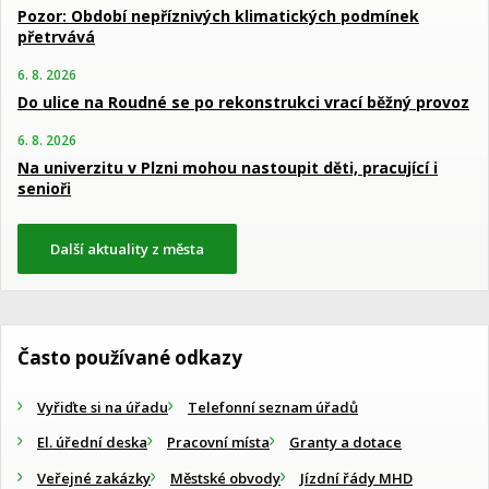
Pozor: Období nepříznivých klimatických podmínek
přetrvává
6. 8. 2026
Do ulice na Roudné se po rekonstrukci vrací běžný provoz
6. 8. 2026
Na univerzitu v Plzni mohou nastoupit děti, pracující i
senioři
Další aktuality z města
Často používané odkazy
Vyřiďte si na úřadu
Telefonní seznam úřadů
El. úřední deska
Pracovní místa
Granty a dotace
Veřejné zakázky
Městské obvody
Jízdní řády MHD