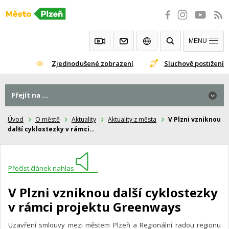
Přeskočit
na
obsah
MENU
Zjednodušené zobrazení
Sluchově postižení
Přejít na ...
Úvod
O městě
Aktuality
Aktuality z města
V Plzni vzniknou
další cyklostezky v rámci…
Přečíst článek nahlas
V Plzni vzniknou další cyklostezky
v rámci projektu Greenways
Uzavření smlouvy mezi městem Plzeň a Regionální radou regionu