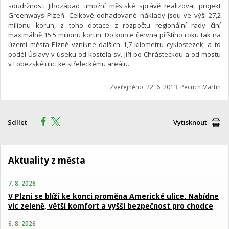
soudržnosti Jihozápad umožní městské správě realizovat projekt
Greenways Plzeň. Celkové odhadované náklady jsou ve výši 27,2
milionu korun, z toho dotace z rozpočtu regionální rady činí
maximálně 15,5 milionu korun. Do konce června příštího roku tak na
území města Plzně vznikne dalších 1,7 kilometru cyklostezek, a to
podél Úslavy v úseku od kostela sv. Jiří po Chrásteckou a od mostu
v Lobezské ulici ke střeleckému areálu.
Zveřejněno: 22. 6. 2013, Pecuch Martin
Sdílet
Vytisknout
Aktuality z města
7. 8. 2026
V Plzni se blíží ke konci proměna Americké ulice. Nabídne
víc zeleně, větší komfort a vyšší bezpečnost pro chodce
6. 8. 2026