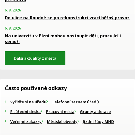
6. 8. 2026
Do ulice na Roudné se po rekonstrukci vrací běžný provoz
6. 8. 2026
Na univerzitu v Plzni mohou nastoupit děti, pracující i
senioři
Další aktuality z města
Často používané odkazy
Vyřiďte si na úřadu
Telefonní seznam úřadů
El. úřední deska
Pracovní místa
Granty a dotace
Veřejné zakázky
Městské obvody
Jízdní řády MHD