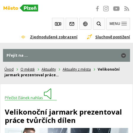
Přeskočit
na
obsah
MENU
Zjednodušené zobrazení
Sluchově postižení
Přejít na ...
Úvod
O městě
Aktuality
Aktuality z města
Velikonoční
jarmark prezentoval práce…
Přečíst článek nahlas
Velikonoční jarmark prezentoval
práce tvůrčích dílen