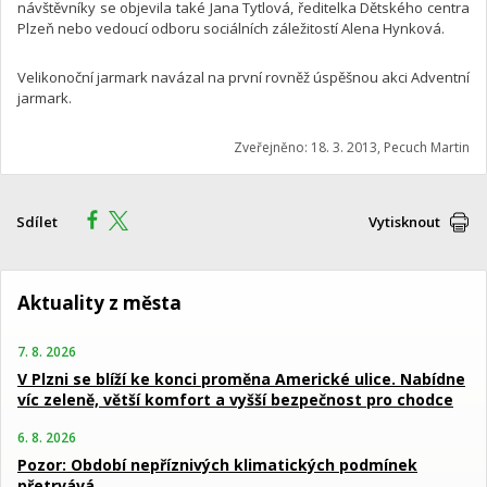
návštěvníky se objevila také Jana Tytlová, ředitelka Dětského centra
Plzeň nebo vedoucí odboru sociálních záležitostí Alena Hynková.
Velikonoční jarmark navázal na první rovněž úspěšnou akci Adventní
jarmark.
Zveřejněno: 18. 3. 2013, Pecuch Martin
Sdílet
Vytisknout
Aktuality z města
7. 8. 2026
V Plzni se blíží ke konci proměna Americké ulice. Nabídne
víc zeleně, větší komfort a vyšší bezpečnost pro chodce
6. 8. 2026
Pozor: Období nepříznivých klimatických podmínek
přetrvává