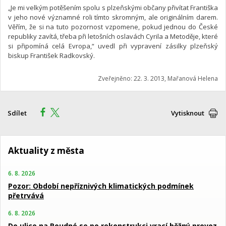
„Je mi velkým potěšením spolu s plzeňskými občany přivítat Františka
v jeho nové významné roli tímto skromným, ale originálním darem.
Věřím, že si na tuto pozornost vzpomene, pokud jednou do České
republiky zavítá, třeba při letošních oslavách Cyrila a Metoděje, které
si připomíná celá Evropa,“ uvedl při vypravení zásilky plzeňský
biskup František Radkovský.
Zveřejněno: 22. 3. 2013, Mařanová Helena
Sdílet
Vytisknout
Aktuality z města
6. 8. 2026
Pozor: Období nepříznivých klimatických podmínek
přetrvává
6. 8. 2026
Do ulice na Roudné se po rekonstrukci vrací běžný provoz