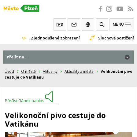
Přeskočit
na
obsah
MENU
Zjednodušené zobrazení
Sluchově postižení
Přejít na ...
Úvod
O městě
Aktuality
Aktuality z města
Velikonoční pivo
cestuje do Vatikánu
Přečíst článek nahlas
Velikonoční pivo cestuje do
Vatikánu