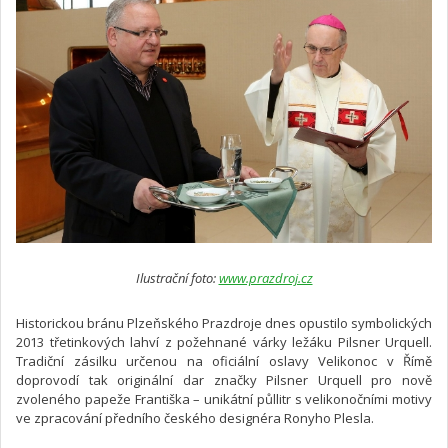
Ilustrační foto:
www.prazdroj.cz
Historickou bránu Plzeňského Prazdroje dnes opustilo symbolických
2013 třetinkových lahví z požehnané várky ležáku Pilsner Urquell.
Tradiční zásilku určenou na oficiální oslavy Velikonoc v Římě
doprovodí tak originální dar značky Pilsner Urquell pro nově
zvoleného papeže Františka – unikátní půllitr s velikonočními motivy
ve zpracování předního českého designéra Ronyho Plesla.