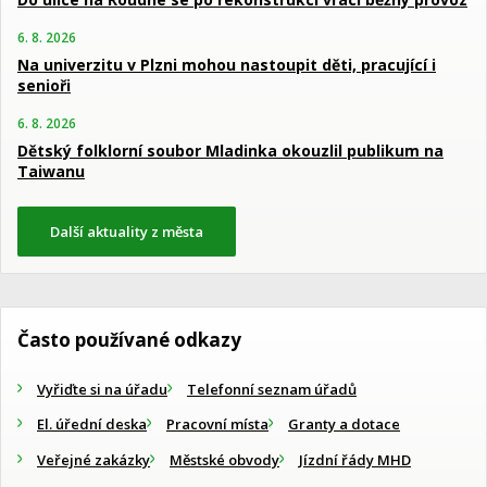
6. 8. 2026
Na univerzitu v Plzni mohou nastoupit děti, pracující i
senioři
6. 8. 2026
Dětský folklorní soubor Mladinka okouzlil publikum na
Taiwanu
Další aktuality z města
Často používané odkazy
Vyřiďte si na úřadu
Telefonní seznam úřadů
El. úřední deska
Pracovní místa
Granty a dotace
Veřejné zakázky
Městské obvody
Jízdní řády MHD