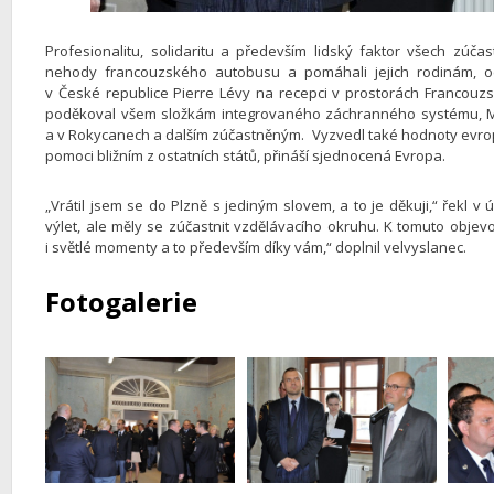
Profesionalitu, solidaritu a především lidský faktor všech zúčas
nehody francouzského autobusu a pomáhali jejich rodinám, oc
v České republice Pierre Lévy na recepci v prostorách Francouz
poděkoval všem složkám integrovaného záchranného systému, Ma
a v Rokycanech a dalším zúčastněným. Vyzvedl také hodnoty evrop
pomoci bližním z ostatních států, přináší sjednocená Evropa.
„Vrátil jsem se do Plzně s jediným slovem, a to je děkuji,“ řekl v
výlet, ale měly se zúčastnit vzdělávacího okruhu. K tomuto objev
i světlé momenty a to především díky vám,“ doplnil velvyslanec.
Fotogalerie