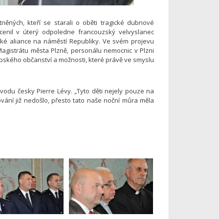
tněných, kteří se starali o oběti tragické dubnové
enil v úterý odpoledne francouzský velvyslanec
ské aliance na náměstí Republiky. Ve svém projevu
gistrátu města Plzně, personálu nemocnic v Plzni
ského občanství a možnosti, které právě ve smyslu
 úvodu česky Pierre Lévy. „Tyto děti nejely pouze na
ování již nedošlo, přesto tato naše noční můra měla