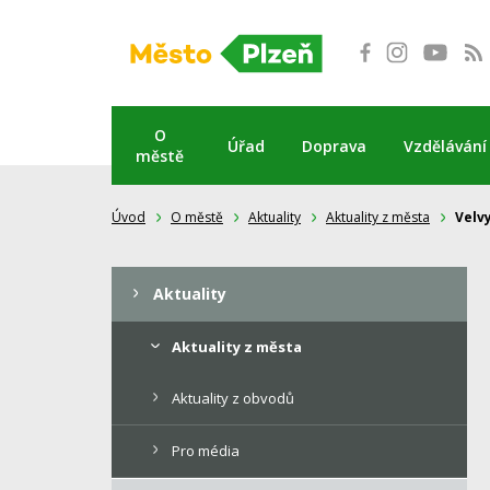
Přeskočit
na
obsah
O
Úřad
Doprava
Vzdělávání
městě
Úvod
O městě
Aktuality
Aktuality z města
Velv
Aktuality
Aktuality z města
Aktuality z obvodů
Pro média