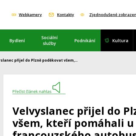
Webkamery
Kontakty
Zjednodušené zobrazen
Sociální
Bydlení
Podnikání
Kultura
služby
yslanec přijel do Plzně poděkovat všem,…
Přečíst článek nahlas
Velvyslanec přijel do P
všem, kteří pomáhali 
francouzského autobu