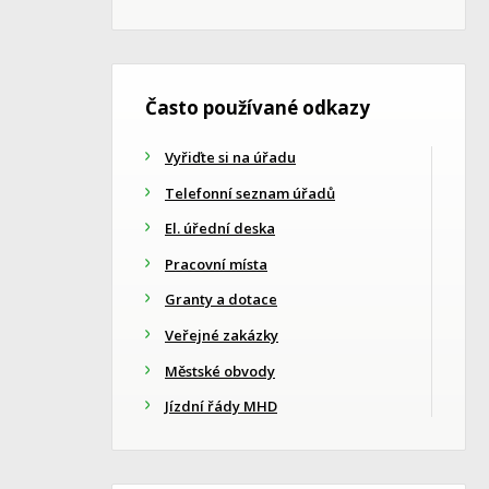
Často používané odkazy
Vyřiďte si na úřadu
Telefonní seznam úřadů
El. úřední deska
Pracovní místa
Granty a dotace
Veřejné zakázky
Městské obvody
Jízdní řády MHD