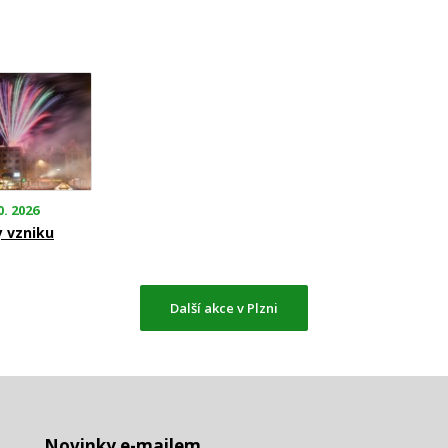
0. 2026
y vzniku
Další akce v Plzni
Novinky e-mailem