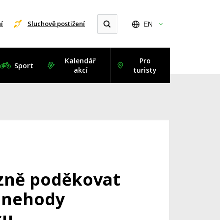
í
Sluchově postižení
EN
Kalendář
Pro
Sport
akcí
turisty
lzně poděkovat
u nehody
su