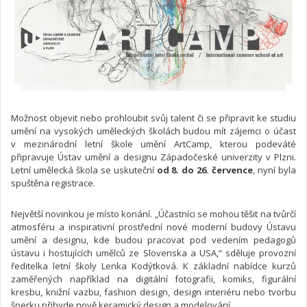
Možnost objevit nebo prohloubit svůj talent či se připravit ke studiu
umění na vysokých uměleckých školách budou mít zájemci o účast
v mezinárodní letní škole umění ArtCamp, kterou podeváté
připravuje Ústav umění a designu Západočeské univerzity v Plzni.
Letní umělecká škola se uskuteční
od 8. do 26. července
, nyní byla
spuštěna registrace.
Největší novinkou je místo konání. „Účastníci se mohou těšit na tvůrčí
atmosféru a inspirativní prostřední nové moderní budovy Ústavu
umění a designu, kde budou pracovat pod vedením pedagogů
ústavu i hostujících umělců ze Slovenska a USA,“ sděluje provozní
ředitelka letní školy Lenka Kodýtková. K základní nabídce kurzů
zaměřených například na digitální fotografii, komiks, figurální
kresbu, knižní vazbu, fashion design, design interiéru nebo tvorbu
šperku přibyde nově keramický design a modelování.