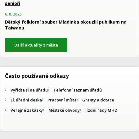
senioři
6. 8. 2026
Dětský folklorní soubor Mladinka okouzlil publikum na
Taiwanu
Další aktuality z města
Často používané odkazy
Vyřiďte si na úřadu
Telefonní seznam úřadů
El. úřední deska
Pracovní místa
Granty a dotace
Veřejné zakázky
Městské obvody
Jízdní řády MHD