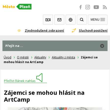
Přeskočit
na
obsah
MENU
Zjednodušené zobrazení
Sluchově postižení
Přejít na ...
Úvod
O městě
Aktuality
Aktuality z města
Zájemci se
mohou hlásit na ArtCamp
Přečíst článek nahlas
Zájemci se mohou hlásit na
ArtCamp