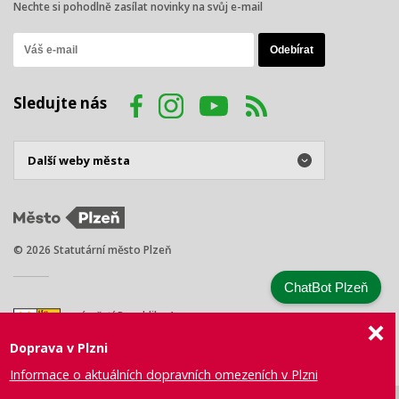
Nechte si pohodlně zasílat novinky na svůj e-mail
Sledujte nás
© 2026 Statutární město Plzeň
ChatBot Plzeň
náměstí Republiky 1
301 00 Plzeň
Doprava v Plzni
Tel.: +420 378 031 111
E-mail:
posta@plzen.eu
Informace o aktuálních dopravních omezeních v Plzni