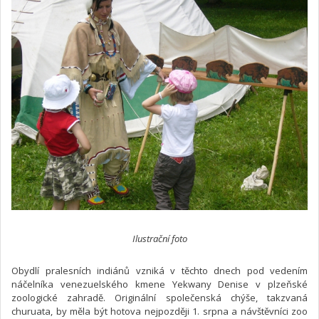
Ilustrační foto
Obydlí pralesních indiánů vzniká v těchto dnech pod vedením
náčelníka venezuelského kmene Yekwany Denise v plzeňské
zoologické zahradě. Originální společenská chýše, takzvaná
churuata, by měla být hotova nejpozději 1. srpna a návštěvníci zoo