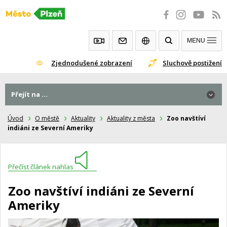
Přeskočit
na
obsah
MENU
Zjednodušené zobrazení
Sluchově postižení
Přejít na ...
Úvod
O městě
Aktuality
Aktuality z města
Zoo navštíví
indiáni ze Severní Ameriky
Přečíst článek nahlas
Zoo navštíví indiáni ze Severní
Ameriky