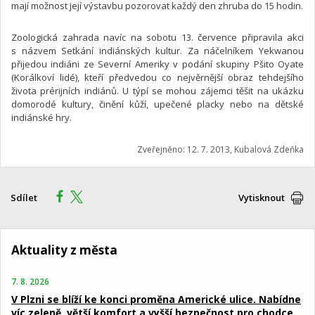
mají možnost její výstavbu pozorovat každý den zhruba do 15 hodin.
Zoologická zahrada navíc na sobotu 13. července připravila akci
s názvem Setkání indiánských kultur. Za náčelníkem Yekwanou
přijedou indiáni ze Severní Ameriky v podání skupiny Pšito Oyate
(Korálkoví lidé), kteří předvedou co nejvěrnější obraz tehdejšího
života prérijních indiánů. U týpí se mohou zájemci těšit na ukázku
domorodé kultury, činění kůží, upečené placky nebo na dětské
indiánské hry.
Zveřejněno: 12. 7. 2013, Kubalová Zdeňka
Sdílet
Vytisknout
Aktuality z města
7. 8. 2026
V Plzni se blíží ke konci proměna Americké ulice. Nabídne
víc zeleně, větší komfort a vyšší bezpečnost pro chodce