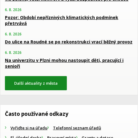
6. 8. 2026
Pozor: Období nepříznivých klimatických podmínek
přetrvává
6. 8. 2026
Do ulice na Roudné se po rekonstrukci vrací běžný provoz
6. 8. 2026
Na univerzitu v Plzni mohou nastoupit děti, pracující i
senioři
Další aktuality z města
Často používané odkazy
Vyřiďte si na úřadu
Telefonní seznam úřadů
El. úřední deska
Pracovní místa
Granty a dotace