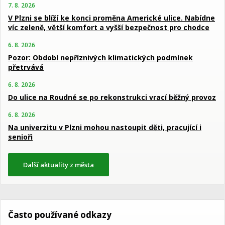
7. 8. 2026
V Plzni se blíží ke konci proměna Americké ulice. Nabídne
víc zeleně, větší komfort a vyšší bezpečnost pro chodce
6. 8. 2026
Pozor: Období nepříznivých klimatických podmínek
přetrvává
6. 8. 2026
Do ulice na Roudné se po rekonstrukci vrací běžný provoz
6. 8. 2026
Na univerzitu v Plzni mohou nastoupit děti, pracující i
senioři
Další aktuality z města
Často používané odkazy