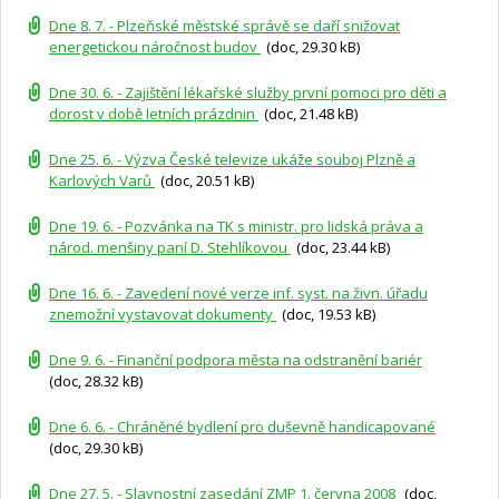
Dne 8. 7. - Plzeňské městské správě se daří snižovat
energetickou náročnost budov
(doc, 29.30 kB)
Dne 30. 6. - Zajištění lékařské služby první pomoci pro děti a
dorost v době letních prázdnin
(doc, 21.48 kB)
Dne 25. 6. - Výzva České televize ukáže souboj Plzně a
Karlových Varů
(doc, 20.51 kB)
Dne 19. 6. - Pozvánka na TK s ministr. pro lidská práva a
národ. menšiny paní D. Stehlíkovou
(doc, 23.44 kB)
Dne 16. 6. - Zavedení nové verze inf. syst. na živn. úřadu
znemožní vystavovat dokumenty
(doc, 19.53 kB)
Dne 9. 6. - Finanční podpora města na odstranění bariér
(doc, 28.32 kB)
Dne 6. 6. - Chráněné bydlení pro duševně handicapované
(doc, 29.30 kB)
Dne 27. 5. - Slavnostní zasedání ZMP 1. června 2008
(doc,