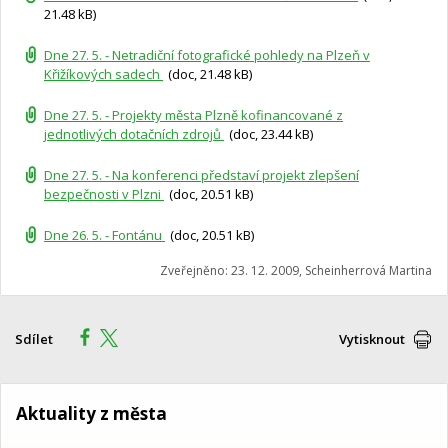
21.48 kB)
Dne 27. 5. - Netradiční fotografické pohledy na Plzeň v
Křižíkových sadech
(doc, 21.48 kB)
Dne 27. 5. - Projekty města Plzně kofinancované z
jednotlivých dotačních zdrojů
(doc, 23.44 kB)
Dne 27. 5. - Na konferenci představí projekt zlepšení
bezpečnosti v Plzni
(doc, 20.51 kB)
Dne 26. 5. - Fontánu
(doc, 20.51 kB)
Zveřejněno: 23. 12. 2009, Scheinherrová Martina
Sdílet
Vytisknout
Aktuality z města