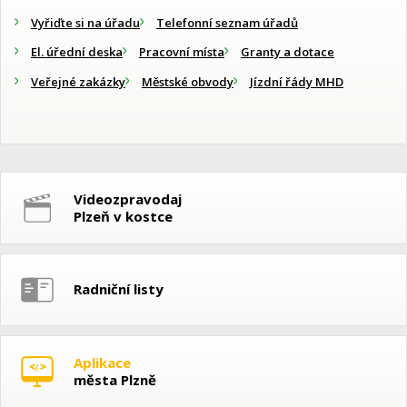
Vyřiďte si na úřadu
Telefonní seznam úřadů
El. úřední deska
Pracovní místa
Granty a dotace
Veřejné zakázky
Městské obvody
Jízdní řády MHD
Videozpravodaj
Plzeň v kostce
Radniční listy
Aplikace
města Plzně