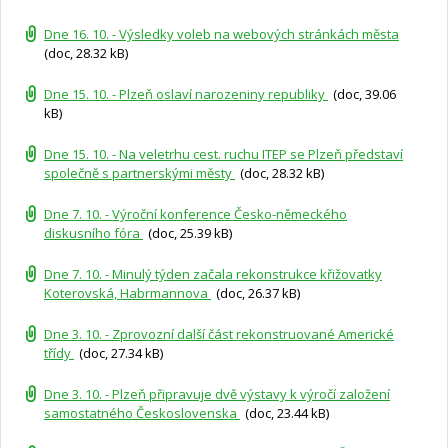
Dne 16. 10. - Výsledky voleb na webových stránkách města
(doc, 28.32 kB)
Dne 15. 10. - Plzeň oslaví narozeniny republiky
(doc, 39.06
kB)
Dne 15. 10. - Na veletrhu cest. ruchu ITEP se Plzeň představí
společně s partnerskými městy
(doc, 28.32 kB)
Dne 7. 10. - Výroční konference Česko-německého
diskusního fóra
(doc, 25.39 kB)
Dne 7. 10. - Minulý týden začala rekonstrukce křižovatky
Koterovská, Habrmannova
(doc, 26.37 kB)
Dne 3. 10. - Zprovozní další část rekonstruované Americké
třídy
(doc, 27.34 kB)
Dne 3. 10. - Plzeň připravuje dvě výstavy k výročí založení
samostatného Československa
(doc, 23.44 kB)