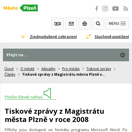
Přeskočit
na
obsah
MENU
Zjednodušené zobrazení
Sluchově postižení
Přejít na ...
Úvod
O městě
Aktuality
Pro média
Tiskové zprávy
Články
Tiskové zprávy z Magistrátu města Plzně v…
Přečíst článek nahlas
Tiskové zprávy z Magistrátu
města Plzně v roce 2008
Přílohy jsou dostupné ve formátu programu Microsoft Word. Po