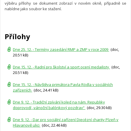
výběru přílohy se dokument zobrazí v novém okně, případně se
nabídne jako soubor ke stažení.
Přílohy
Dne 25. 12. - Termíny zasedání RMP a ZMP v roce 2009
(doc,
20.51 kB)
Dne 15. 12. - Radní pro školství a sport ocení medailisty
(doc,
20.51 kB)
Dne 15. 12. - Návštěva primátora Pavla Rödla v sociálních
zařízeních
(doc, 24.41 kB)
Dne 9. 12. - Tradiční zpívání koled na nám. Republiky
doprovodí „vánoční balónkový pozdrav“
(doc, 29.30 kB)
Dne 9. 12. - Dar pro sociální zařízení Diecézní charity Plzeň v
Hlavanově ulici
(doc, 22.46 kB)