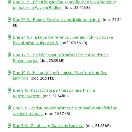
Dne 30. 9. - Přijetí brigádního generála Miroslava Štandery
primátorem Pavlem Rödlem
(doc, 22.46 kB)
Dne 26. 9. - Projekt Plzně má zlepšit situaci cizinců
(doc, 27.34
kB)
Dne 24. 9. - Tisková konference v Senátu PČR - Evropské
hlavní město kultury 2015
(pdf, 976.56 kB)
Dne 17. 9. - Setkání zástupců městských správ Plzně a
Regensburgu
(doc, 25.39 kB)
Dne 10. 9. - Historická pečeť města Plzně pro Kateřinu
Emmons
(doc, 20.51 kB)
Dne 8. 9. - Patnáctileté partnerství mezi Plzní a
Regensburgem
(doc, 27.34 kB)
Dne 5. 9. - Zpřístupní cenné interiéry známého vídeňského
architekta Loose
(doc, 26.37 kB)
Dne 3. 9. - Zemřel Ing. Stanislav Loukota
(doc, 21.48 kB)