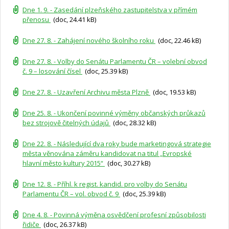
Dne 1. 9. - Zasedání plzeňského zastupitelstva v přímém
přenosu
(doc, 24.41 kB)
Dne 27. 8. - Zahájení nového školního roku
(doc, 22.46 kB)
Dne 27. 8. - Volby do Senátu Parlamentu ČR – volební obvod
č. 9 – losování čísel
(doc, 25.39 kB)
Dne 27. 8. - Uzavření Archivu města Plzně
(doc, 19.53 kB)
Dne 25. 8. - Ukončení povinné výměny občanských průkazů
bez strojově čitelných údajů
(doc, 28.32 kB)
Dne 22. 8. - Následující dva roky bude marketingová strategie
města věnována záměru kandidovat na titul „Evropské
hlavní město kultury 2015“
(doc, 30.27 kB)
Dne 12. 8. - Příhl. k regist. kandid. pro volby do Senátu
Parlamentu ČR – vol. obvod č. 9
(doc, 25.39 kB)
Dne 4. 8. - Povinná výměna osvědčení profesní způsobilosti
řidiče
(doc, 26.37 kB)