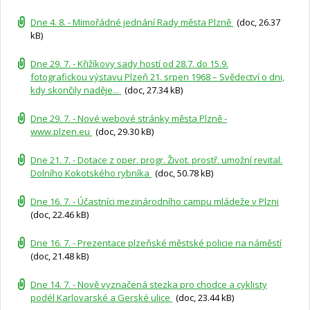
Dne 4. 8. - Mimořádné jednání Rady města Plzně
(doc, 26.37
kB)
Dne 29. 7. - Křižíkovy sady hostí od 28.7. do 15.9.
fotografickou výstavu Plzeň 21. srpen 1968 – Svědectví o dni,
kdy skončily naděje...
(doc, 27.34 kB)
Dne 29. 7. - Nové webové stránky města Plzně -
www.plzen.eu
(doc, 29.30 kB)
Dne 21. 7. - Dotace z oper. progr. Život. prostř. umožní revital.
Dolního Kokotského rybníka
(doc, 50.78 kB)
Dne 16. 7. - Účastníci mezinárodního campu mládeže v Plzni
(doc, 22.46 kB)
Dne 16. 7. - Prezentace plzeňské městské policie na náměstí
(doc, 21.48 kB)
Dne 14. 7. - Nově vyznačená stezka pro chodce a cyklisty
podél Karlovarské a Gerské ulice
(doc, 23.44 kB)