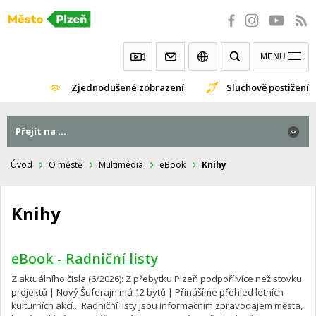
Přeskočit
na
obsah
MENU
Zjednodušené zobrazení
Sluchově postižení
Přejít na ...
Úvod
O městě
Multimédia
eBook
Knihy
Knihy
eBook - Radniční listy
Z aktuálního čísla (6/2026): Z přebytku Plzeň podpoří více než stovku
projektů | Nový Šuferajn má 12 bytů | Přinášíme přehled letních
kulturních akcí... Radniční listy jsou informačním zpravodajem města,