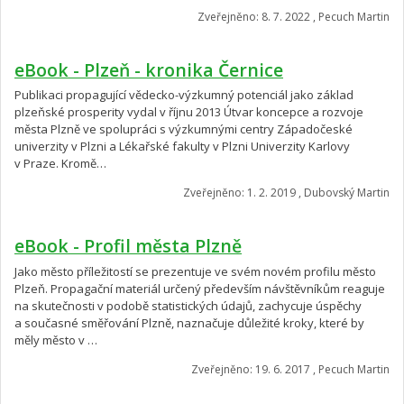
Zveřejněno: 8. 7. 2022 , Pecuch Martin
eBook - Plzeň - kronika Černice
Publikaci propagující vědecko-výzkumný potenciál jako základ
plzeňské prosperity vydal v říjnu 2013 Útvar koncepce a rozvoje
města Plzně ve spolupráci s výzkumnými centry Západočeské
univerzity v Plzni a Lékařské fakulty v Plzni Univerzity Karlovy
v Praze. Kromě…
Zveřejněno: 1. 2. 2019 , Dubovský Martin
eBook - Profil města Plzně
Jako město příležitostí se prezentuje ve svém novém profilu město
Plzeň. Propagační materiál určený především návštěvníkům reaguje
na skutečnosti v podobě statistických údajů, zachycuje úspěchy
a současné směřování Plzně, naznačuje důležité kroky, které by
měly město v …
Zveřejněno: 19. 6. 2017 , Pecuch Martin