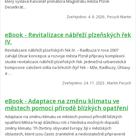
který vydává Kancelář primátora Magistrátu města Plzně.
Desetkrát…
Zveřejněno: 4. 6. 2026 , Pecuch Martin
eBook - Revitalizace nábřeží plzeňských řek
IV.
Revitalizace nábřeží plzeňských řek IV. – Radbuza V roce 2007
zahájil Útvar koncepce a rozvoje města Plzně přípravy komplexní
studie revitalizace nábřeží plzeňských řek. Jedinečná urbanistická
kompozice založení sídla na březích čtyř řek – Mže, Radbuzy, Úhlavy
a …
Zveřejněno: 24. 11. 2023 , Martin Pecuch
eBook - Adaptace na změnu klimatu ve
městech pomocí přírodě blízkých opatření
Adaptace na změnu klimatu ve městech pomocí přírodě blízkých
opatření Města hrají důležitou roli z hlediska možných dopadů
změny klimatu. Tři čtvrtiny obyvatel Evropy žijí v městských
oblastech, které jsou často zranitelné a nedostatečně připravené