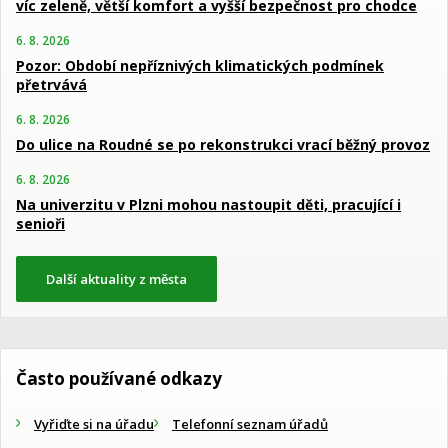
víc zeleně, větší komfort a vyšší bezpečnost pro chodce
6. 8. 2026
Pozor: Období nepříznivých klimatických podmínek
přetrvává
6. 8. 2026
Do ulice na Roudné se po rekonstrukci vrací běžný provoz
6. 8. 2026
Na univerzitu v Plzni mohou nastoupit děti, pracující i
senioři
Další aktuality z města
Často používané odkazy
Vyřiďte si na úřadu
Telefonní seznam úřadů