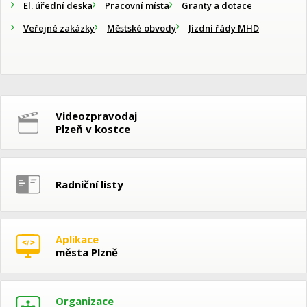
El. úřední deska
Pracovní místa
Granty a dotace
Veřejné zakázky
Městské obvody
Jízdní řády MHD
Videozpravodaj
Plzeň v kostce
Radniční listy
Aplikace
města Plzně
Organizace