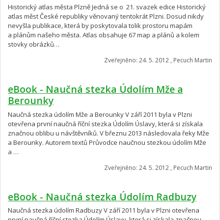
Historický atlas města Plzně Jedná se o 21. svazek edice Historický
atlas měst České republiky věnovaný tentokrát Plzni. Dosud nikdy
nevyšla publikace, která by poskytovala tolik prostoru mapám
a plánům našeho města. Atlas obsahuje 67 map a plánů a kolem
stovky obrázků…
Zveřejněno: 24. 5. 2012 , Pecuch Martin
eBook - Naučná stezka Údolím Mže a
Berounky
Naučná stezka údolím Mže a Berounky V září 2011 byla v Plzni
otevřena první naučná říční stezka Údolím Úslavy, která si získala
značnou oblibu u návštěvníků. V březnu 2013 následovala řeky Mže
a Berounky. Autorem textů Průvodce naučnou stezkou údolím Mže
a …
Zveřejněno: 24. 5. 2012 , Pecuch Martin
eBook - Naučná stezka Údolím Radbuzy
Naučná stezka údolím Radbuzy V září 2011 byla v Plzni otevřena
první naučná říční stezka Údolím Úslavy, která si získala značnou