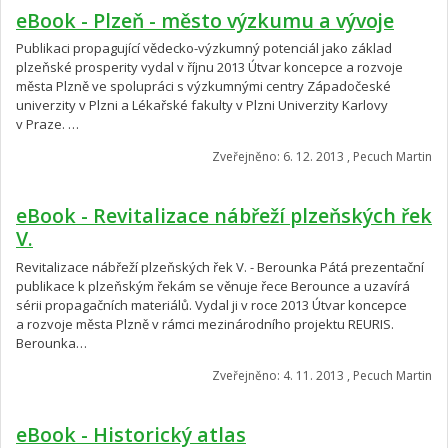
eBook - Plzeň - město výzkumu a vývoje
Publikaci propagující vědecko-výzkumný potenciál jako základ
plzeňské prosperity vydal v říjnu 2013 Útvar koncepce a rozvoje
města Plzně ve spolupráci s výzkumnými centry Západočeské
univerzity v Plzni a Lékařské fakulty v Plzni Univerzity Karlovy
v Praze. …
Zveřejněno: 6. 12. 2013 , Pecuch Martin
eBook - Revitalizace nábřeží plzeňských řek
V.
Revitalizace nábřeží plzeňských řek V. - Berounka Pátá prezentační
publikace k plzeňským řekám se věnuje řece Berounce a uzavírá
sérii propagačních materiálů. Vydal ji v roce 2013 Útvar koncepce
a rozvoje města Plzně v rámci mezinárodního projektu REURIS.
Berounka…
Zveřejněno: 4. 11. 2013 , Pecuch Martin
eBook - Historický atlas