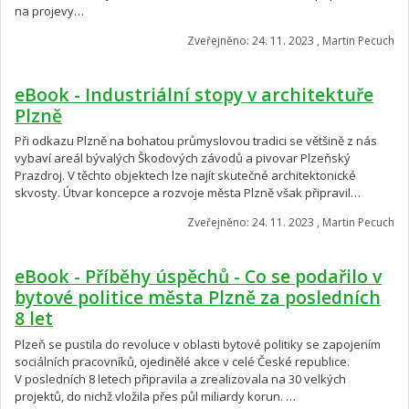
na projevy…
Zveřejněno: 24. 11. 2023 , Martin Pecuch
eBook - Industriální stopy v architektuře
Plzně
Při odkazu Plzně na bohatou průmyslovou tradici se většině z nás
vybaví areál bývalých Škodových závodů a pivovar Plzeňský
Prazdroj. V těchto objektech lze najít skutečné architektonické
skvosty. Útvar koncepce a rozvoje města Plzně však připravil…
Zveřejněno: 24. 11. 2023 , Martin Pecuch
eBook - Příběhy úspěchů - Co se podařilo v
bytové politice města Plzně za posledních
8 let
Plzeň se pustila do revoluce v oblasti bytové politiky se zapojením
sociálních pracovníků, ojedinělé akce v celé České republice.
V posledních 8 letech připravila a zrealizovala na 30 velkých
projektů, do nichž vložila přes půl miliardy korun. …