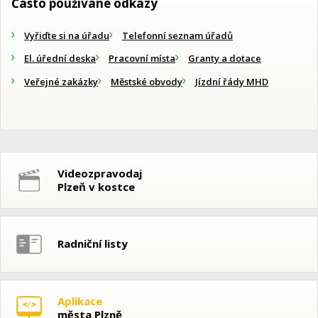
Často používané odkazy
Vyřiďte si na úřadu
Telefonní seznam úřadů
El. úřední deska
Pracovní místa
Granty a dotace
Veřejné zakázky
Městské obvody
Jízdní řády MHD
Videozpravodaj
Plzeň v kostce
Radniční listy
Aplikace
města Plzně