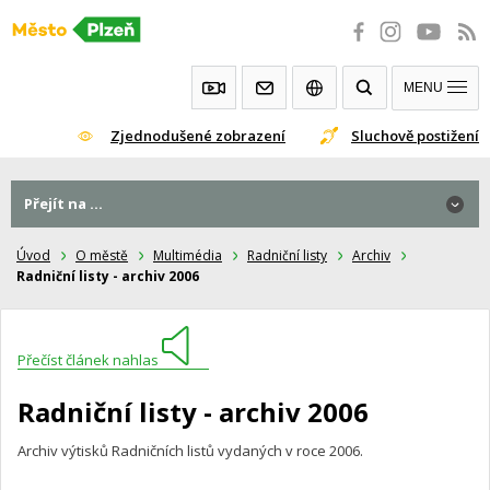
Přeskočit
na
obsah
MENU
Zjednodušené zobrazení
Sluchově postižení
Přejít na ...
Úvod
O městě
Multimédia
Radniční listy
Archiv
Radniční listy - archiv 2006
Přečíst článek nahlas
Radniční listy - archiv 2006
Archiv výtisků Radničních listů vydaných v roce 2006.