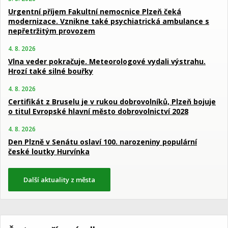
Urgentní příjem Fakultní nemocnice Plzeň čeká
modernizace. Vznikne také psychiatrická ambulance s
nepřetržitým provozem
4. 8. 2026
Vlna veder pokračuje. Meteorologové vydali výstrahu.
Hrozí také silné bouřky
4. 8. 2026
Certifikát z Bruselu je v rukou dobrovolníků, Plzeň bojuje
o titul Evropské hlavní město dobrovolnictví 2028
4. 8. 2026
Den Plzně v Senátu oslaví 100. narozeniny populární
české loutky Hurvínka
Další aktuality z města