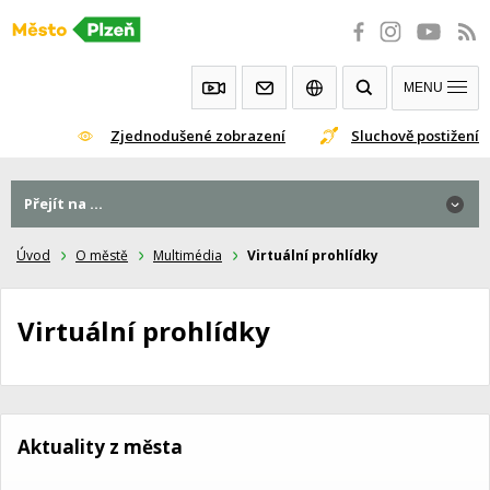
Přeskočit
na
obsah
MENU
Zjednodušené zobrazení
Sluchově postižení
Přejít na ...
Úvod
O městě
Multimédia
Virtuální prohlídky
Virtuální prohlídky
Aktuality z města