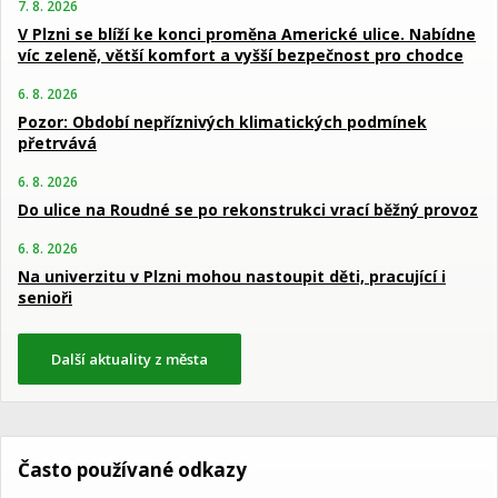
7. 8. 2026
V Plzni se blíží ke konci proměna Americké ulice. Nabídne
víc zeleně, větší komfort a vyšší bezpečnost pro chodce
6. 8. 2026
Pozor: Období nepříznivých klimatických podmínek
přetrvává
6. 8. 2026
Do ulice na Roudné se po rekonstrukci vrací běžný provoz
6. 8. 2026
Na univerzitu v Plzni mohou nastoupit děti, pracující i
senioři
Další aktuality z města
Často používané odkazy