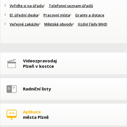
Vyřiďte si na úřadu
Telefonní seznam úřadů
El. úřední deska
Pracovní místa
Granty a dotace
Veřejné zakázky
Městské obvody
Jízdní řády MHD
Videozpravodaj
Plzeň v kostce
Radniční listy
Aplikace
města Plzně