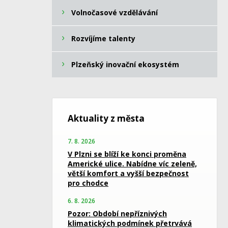
Volnočasové vzdělávání
Rozvíjíme talenty
Plzeňský inovační ekosystém
Aktuality z města
7. 8. 2026
V Plzni se blíží ke konci proměna
Americké ulice. Nabídne víc zeleně,
větší komfort a vyšší bezpečnost
pro chodce
6. 8. 2026
Pozor: Období nepříznivých
klimatických podmínek přetrvává