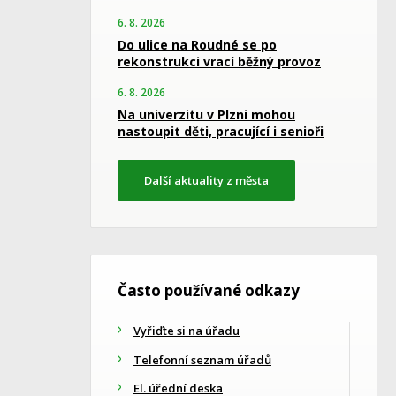
6. 8. 2026
Do ulice na Roudné se po
rekonstrukci vrací běžný provoz
6. 8. 2026
Na univerzitu v Plzni mohou
nastoupit děti, pracující i senioři
Další aktuality z města
Často používané odkazy
Vyřiďte si na úřadu
Telefonní seznam úřadů
El. úřední deska