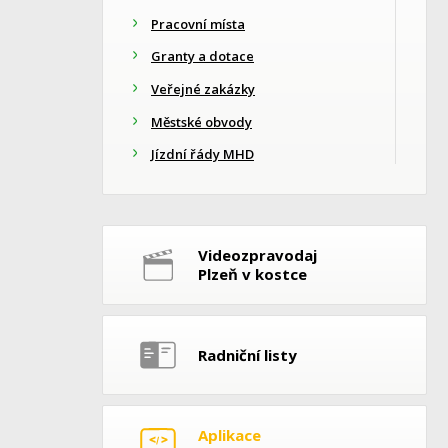
Pracovní místa
Granty a dotace
Veřejné zakázky
Městské obvody
Jízdní řády MHD
Videozpravodaj
Plzeň v kostce
Radniční listy
Aplikace