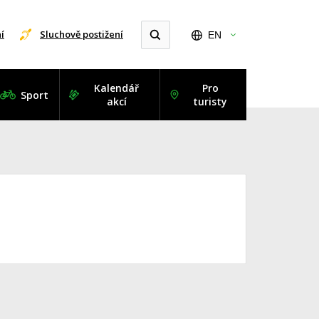
í
Sluchově postižení
EN
Kalendář
Pro
Sport
akcí
turisty