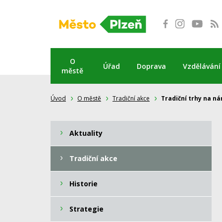
Přeskočit
na
obsah
O
Úřad
Doprava
Vzdělávání
městě
Úvod
O městě
Tradiční akce
Tradiční trhy na n
Aktuality
Tradiční akce
Historie
Strategie