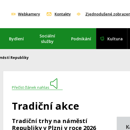
Webkamery
Kontakty
Zjednodušené zobrazen
Sociální
Bydlení
Podnikání
Kultura
služby
áměstí Republiky
Přečíst článek nahlas
Tradiční akce
Tradiční trhy na náměstí
K
Republiky v Plzni v roce 2026