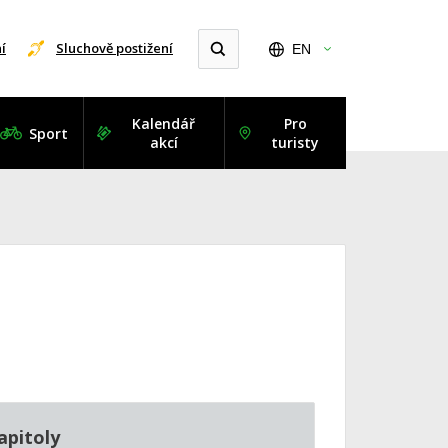
í
Sluchově postižení
EN
Kalendář
Pro
Sport
akcí
turisty
apitoly