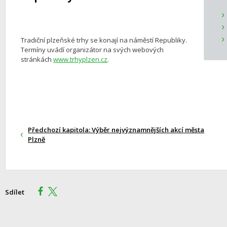
Tradiční plzeňské trhy se konají na náměstí Republiky.
Termíny uvádí organizátor na svých webových
stránkách
www.trhyplzen.cz
.
Předchozí kapitola: Výběr nejvýznamnějších akcí města
Plzně
Sdílet